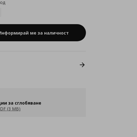
код
Информирай ме за наличност
ии за сглобяване
DF (3 MB)