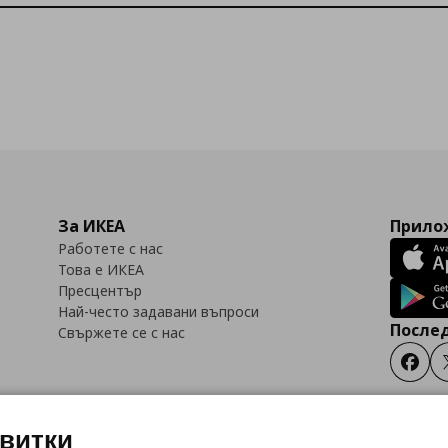
За ИКЕА
Прилож
Работете с нас
Това е ИКЕА
Пресцентър
Най-често задавани въпроси
Послед
Свържете се с нас
Faceb
квитки