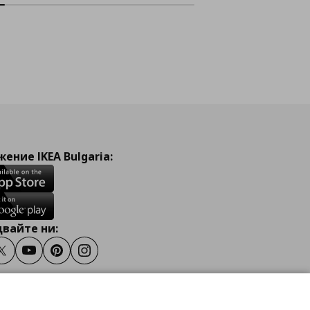
ение IKEA Bulgaria:
вайте ни:
ook
Twitter
Youtube
Pinterest
Instagram