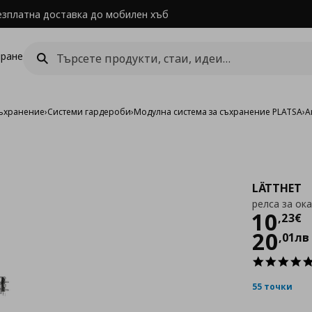
езплатна доставка до мобилен хъб
ране
съхранение
›
Системи гардероби
›
Модулна система за съхранение PLATSA
›
А
LÄTTHET
релса за ок
Цен
10
,
23
€
20
,
01
лв
55 точки