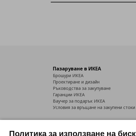
Пазаруване в ИКЕА
Брошури ИКЕА
Проектиране и дизайн
Ръководства за закупуване
Гаранции ИКЕА
Ваучер за подарък ИКЕА
Условия за връщане на закупени стоки
Политика за използване на бис