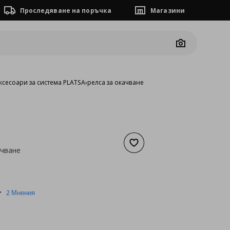
Проследяване на поръчка
Магазини
Camera
ксесоари за система PLATSA
›
релса за окачване
Добави към списъка с люб
ачване
а
10,23 €
5.0
2 Мнения
star
rating