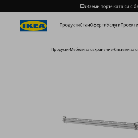
Вземи поръчката си с б
Продукти
Стаи
Оферти
Услуги
Проекти
Продукти
›
Мебели за съхранение
›
Системи за 