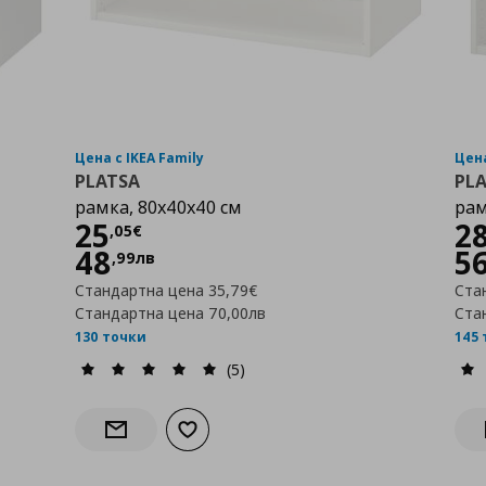
Цена с IKEA Family
Цена
PLATSA
PL
рамка, 80x40x40 см
рам
Цена
25,05 €
Ц
25
2
,
05
€
48
5
,
99
лв
Стандартна цена
35,79€
Ста
Стандартна цена
70,00лв
Ста
130 точки
145
(5)
бими
Добави към списъка с любими
Информирай ме за наличност