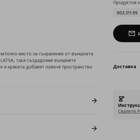
Продуктов 
003.311.99
нително място за съхранение от външната
PLATSA, така създадохме външните
Доставка
те и краката добавят повече пространство
Инструкц
Свалете P