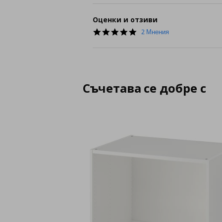
Оценки и отзиви
5.0
2 Мнения
star
rating
Съчетава се добре с