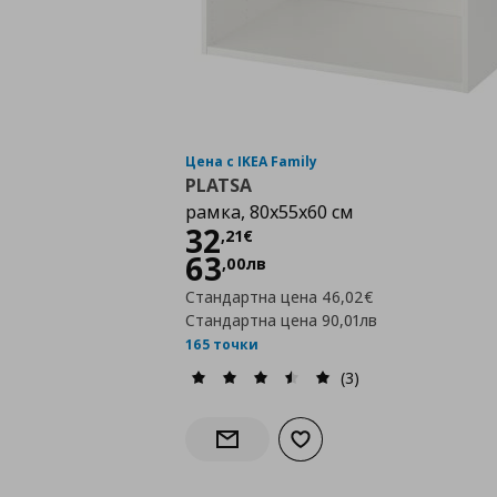
Цена с IKEA Family
PLATSA
рамка, 80x55x60 см
Цена
32,21 €
32
,
21
€
63
,
00
лв
Стандартна цена
46,02€
Стандартна цена
90,01лв
165 точки
(3)
Добави към списъка с лю
Информирай ме за наличност