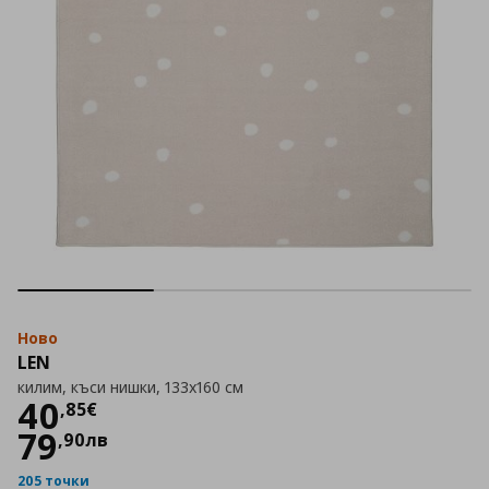
Ново
LEN
килим, къси нишки, 133x160 см
Цена
40,85 €
40
,
85
€
79
,
90
лв
205 точки