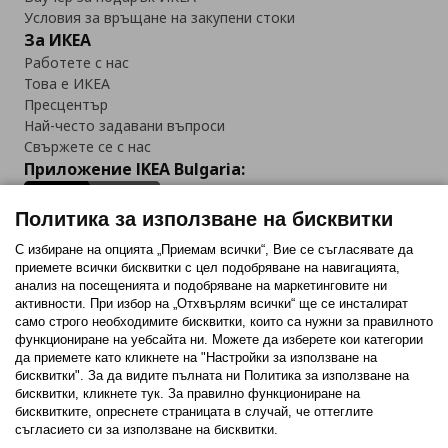
Условия за връщане на закупени стоки
За ИКЕА
Работете с нас
Това е ИКЕА
Пресцентър
Най-често задавани въпроси
Свържете се с нас
Приложение IKEA Bulgaria:
Политика за използване на бисквитки
С избиране на опцията „Приемам всички“, Вие се съгласявате да
приемете всички бисквитки с цел подобряване на навигацията,
Последвайте ни:
анализ на посещенията и подобряване на маркетинговите ни
активности. При избор на „Отхвърлям всички“ ще се инсталират
Facebook
Twitter
Youtube
Pinterest
Instagram
само строго необходимитe бисквитки, които са нужни за правилното
функциониране на уебсайта ни. Можете да изберете кои категории
да приемете като кликнете на "Настройки за използване на
бисквитки". За да видите пълната ни Политика за използване на
бисквитки, кликнете тук. За правилно функциониране на
бисквитките, опреснете страницата в случай, че оттеглите
съгласието си за използване на бисквитки.
Политика за използване на бисквитки (Cookies)