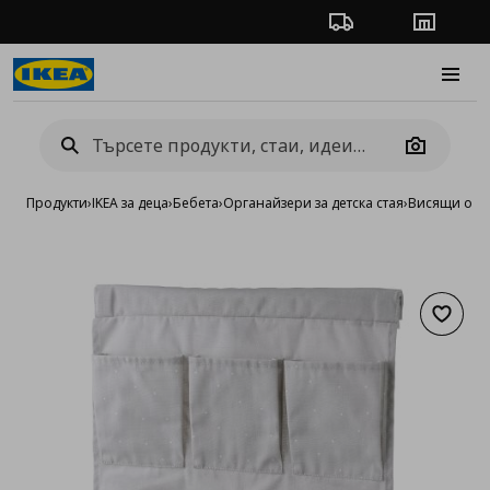
Проследяване на п
Магази
Burge
Camera
Продукти
›
IKEA за деца
›
Бебета
›
Органайзери за детска стая
›
Висящи орг
Добав