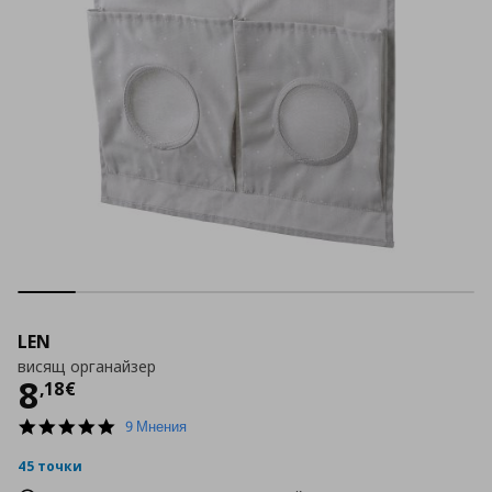
LEN
висящ органайзер
Цена
8,18 €
8
,
18
€
4.8
9 Мнения
star
rating
45 точки