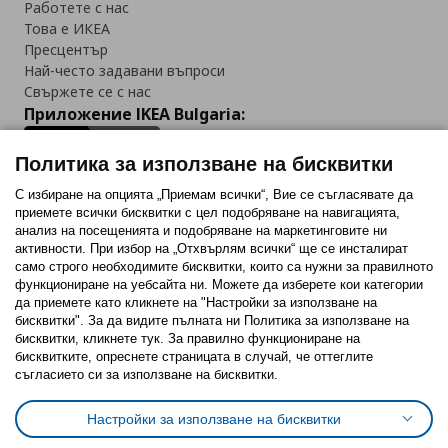
Работете с нас
Това е ИКЕА
Пресцентър
Най-често задавани въпроси
Свържете се с нас
Приложение IKEA Bulgaria:
Политика за използване на бисквитки
С избиране на опцията „Приемам всички“, Вие се съгласявате да
приемете всички бисквитки с цел подобряване на навигацията,
Последвайте ни:
анализ на посещенията и подобряване на маркетинговите ни
активности. При избор на „Отхвърлям всички“ ще се инсталират
Facebook
Twitter
Youtube
Pinterest
Instagram
само строго необходимитe бисквитки, които са нужни за правилното
функциониране на уебсайта ни. Можете да изберете кои категории
да приемете като кликнете на "Настройки за използване на
бисквитки". За да видите пълната ни Политика за използване на
бисквитки, кликнете тук. За правилно функциониране на
бисквитките, опреснете страницата в случай, че оттеглите
съгласието си за използване на бисквитки.
Политика за използване на бисквитки (Cookies)
Избор на настройки за използване на бисквитки
Настройки за използване на бисквитки
Условия за ползване на ikea.bg
Обща политика за личните данни
Политика за защита на личните данни на ikea.bg