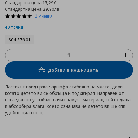
Стандартна цена
15,29€
Стандартна цена
29,90лв
4.7
3 Мнения
star
rating
40 точки
304.576.01
Добави в кошницата
Ластикът придържа чаршафа стабилно на място, дори
когато детето ви се обръща и подхвърля. Направен от
отгледан по устойчив начин памук - материал, който диша
и абсорбира влага, което означава че детето ви ще спи
удобно цяла нощ.