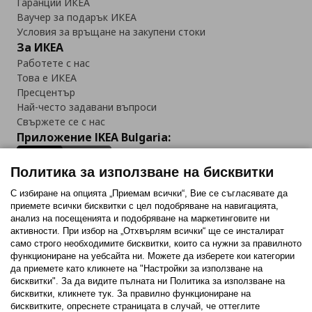
Гаранции ИКЕА
Ваучер за подарък ИКЕА
Условия за връщане на закупени стоки
За ИКЕА
Работете с нас
Това е ИКЕА
Пресцентър
Най-често задавани въпроси
Свържете се с нас
Приложение IKEA Bulgaria:
Политика за използване на бисквитки
С избиране на опцията „Приемам всички“, Вие се съгласявате да
приемете всички бисквитки с цел подобряване на навигацията,
Последвайте ни:
анализ на посещенията и подобряване на маркетинговите ни
активности. При избор на „Отхвърлям всички“ ще се инсталират
Facebook
Twitter
Youtube
Pinterest
Instagram
само строго необходимитe бисквитки, които са нужни за правилното
функциониране на уебсайта ни. Можете да изберете кои категории
да приемете като кликнете на "Настройки за използване на
бисквитки". За да видите пълната ни Политика за използване на
бисквитки, кликнете тук. За правилно функциониране на
бисквитките, опреснете страницата в случай, че оттеглите