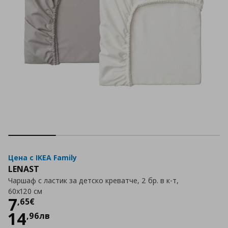
Цена с IKEA Family
LENAST
Чаршаф с ластик за детско креватче, 2 бр. в к-т,
60x120 см
Цена
7,65 €
7
,
65
€
14
,
96
лв