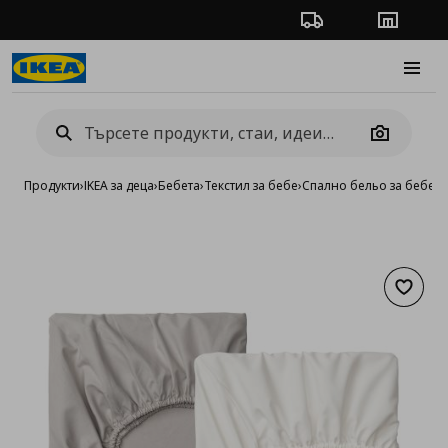
Проследяване на п
Магази
Burge
Camera
Продукти
›
IKEA за деца
›
Бебета
›
Текстил за бебе
›
Спално бельо за бебета
Добав