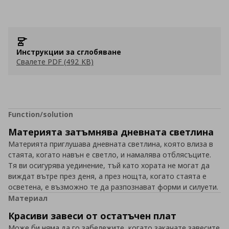
Инструкции за сглобяване
Свалете PDF (492 KB)
Function/solution
Материята затъмнява дневната светлина
Материята приглушава дневната светлина, която влиза в
стаята, когато навън е светло, и намалява отблясъците.
Тя ви осигурява уединение, тъй като хората не могат да
виждат вътре през деня, а през нощта, когато стаята е
осветена, е възможно те да разпознават форми и силуети.
Материал
Красиви завеси от остатъчен плат
Може би няма да го забележите, когато закачате завесите