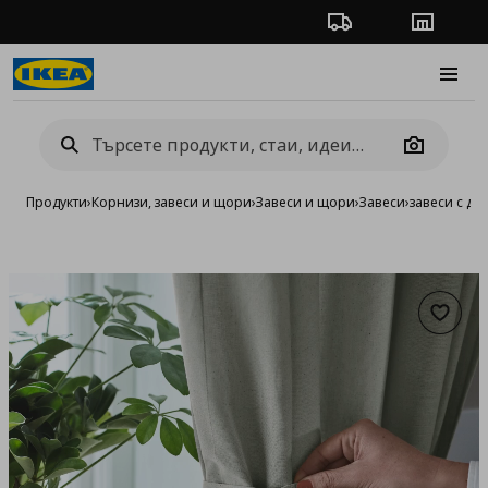
Проследяване на п
Магази
Burge
Camera
Продукти
›
Корнизи, завеси и щори
›
Завеси и щори
›
Завеси
›
завеси с дър
Добав