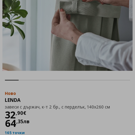
Ново
LENDA
завеси с държач, к-т 2 бр., с перделък, 140x260 см
Цена
32,90 €
32
,
90
€
64
,
35
лв
165 точки