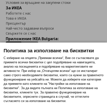
Условия за връщане на закупени стоки
За ИКЕА
Работете с нас
Това е ИКЕА
Пресцентър
Най-често задавани въпроси
Свържете се с нас
Приложение IKEA Bulgaria:
Политика за използване на бисквитки
С избиране на опцията „Приемам всички“, Вие се съгласявате да
приемете всички бисквитки с цел подобряване на навигацията,
Последвайте ни:
анализ на посещенията и подобряване на маркетинговите ни
активности. При избор на „Отхвърлям всички“ ще се инсталират
Facebook
Twitter
Youtube
Pinterest
Instagram
само строго необходимитe бисквитки, които са нужни за правилното
функциониране на уебсайта ни. Можете да изберете кои категории
да приемете като кликнете на "Настройки за използване на
бисквитки". За да видите пълната ни Политика за използване на
бисквитки, кликнете тук. За правилно функциониране на
бисквитките, опреснете страницата в случай, че оттеглите
съгласието си за използване на бисквитки.
Политика за използване на бисквитки (Cookies)