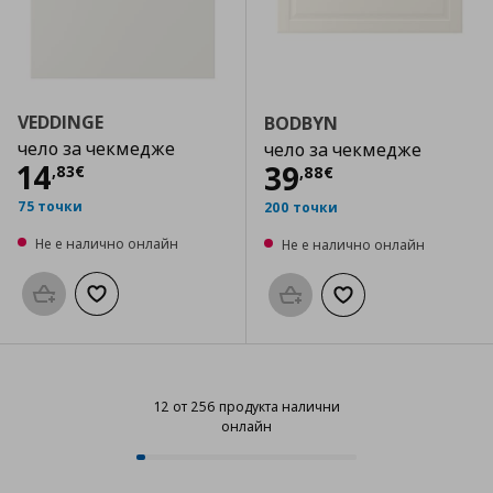
VEDDINGE
BODBYN
чело за чекмедже
чело за чекмедже
Цена
14,83 €
14
Цена
39,88 €
39
,
83
€
,
88
€
75 точки
200 точки
Не е налично онлайн
Не е налично онлайн
Προσθήκη στο καλάθι
Добави към списъка с любими
Προσθήκη στο καλάθι
Добави към списък
12 от 256 продукта налични
онлайн
12 от 256 продукта налични онл
Progress: