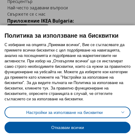
Пресцентър
Най-често задавани въпроси
Свържете се с нас
Приложение IKEA Bulgaria:
Политика за използване на бисквитки
С избиране на опцията „Приемам всички“, Вие се съгласявате да
приемете всички бисквитки с цел подобряване на навигацията,
Последвайте ни:
анализ на посещенията и подобряване на маркетинговите ни
активности. При избор на „Отхвърлям всички“ ще се инсталират
Facebook
Twitter
Youtube
Pinterest
Instagram
само строго необходимитe бисквитки, които са нужни за правилното
функциониране на уебсайта ни. Можете да изберете кои категории
да приемете като кликнете на "Настройки за използване на
бисквитки". За да видите пълната ни Политика за използване на
бисквитки, кликнете тук. За правилно функциониране на
бисквитките, опреснете страницата в случай, че оттеглите
съгласието си за използване на бисквитки.
Политика за използване на бисквитки (Cookies)
Избор на настройки за използване на бисквитки
Настройки за използване на бисквитки
Условия за ползване на ikea.bg
Обща политика за личните данни
Политика за защита на личните данни на ikea.bg
Общи условия на програма IKEA Family
Отказвам всички
Политика за защита на лични данни на програма IKEA Family