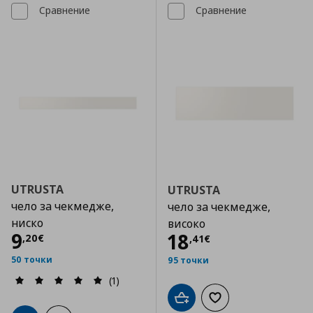
Сравнение
Сравнение
UTRUSTA
UTRUSTA
чело за чекмедже,
чело за чекмедже,
ниско
високо
Цена
9,20 €
9
Цена
18,41 €
18
,
20
€
,
41
€
50 точки
95 точки
(1)
Добави в кошницата
Добави към списъка