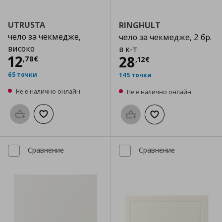
UTRUSTA
RINGHULT
чело за чекмедже,
чело за чекмедже, 2 бр.
високо
в к-т
Цена
12,78 €
12
Цена
28,12 €
28
,
78
€
,
12
€
65 точки
145 точки
Не е налично онлайн
Не е налично онлайн
Προσθήκη στο καλάθι
Добави към списъка с любими
Προσθήκη στο καλάθι
Добави към списък
Сравнение
Сравнение