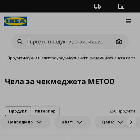
Проследяване на п
Магази
Burge
Camera
Продукти
›
Кухни и електроуреди
›
Кухненски системи
›
Кухненска систе
Чела за чекмеджета METOD
Продукт
Интериор
256 Продукти
Подреди по
Цвят:
Цена: