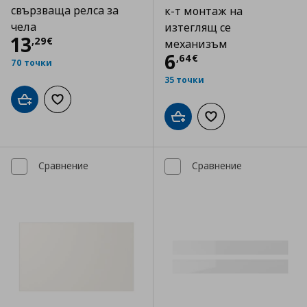
свързваща релса за
к-т монтаж на
чела
изтеглящ се
Цена
13,29 €
13
,
29
€
механизъм
Цена
6,64 €
6
,
64
€
70 точки
35 точки
Добави в кошницата
Добави към списъка с любими
Добави в кошницата
Добави към списъка
Сравнение
Сравнение