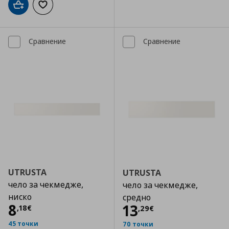
Добави в кошницата
Добави към списъка с любими
Сравнение
Сравнение
UTRUSTA
UTRUSTA
чело за чекмедже,
чело за чекмедже,
ниско
средно
Цена
8,18 €
8
Цена
13,29 €
13
,
18
€
,
29
€
45 точки
70 точки