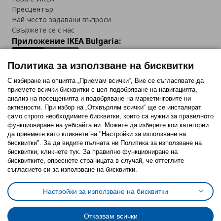
Пресцентър
Най-често задавани въпроси
Свържете се с нас
Приложение IKEA Bulgaria:
Политика за използване на бисквитки
С избиране на опцията „Приемам всички“, Вие се съгласявате да
приемете всички бисквитки с цел подобряване на навигацията,
Последвайте ни:
анализ на посещенията и подобряване на маркетинговите ни
активности. При избор на „Отхвърлям всички“ ще се инсталират
Facebook
Twitter
Youtube
Pinterest
Instagram
само строго необходимитe бисквитки, които са нужни за правилното
функциониране на уебсайта ни. Можете да изберете кои категории
да приемете като кликнете на "Настройки за използване на
бисквитки". За да видите пълната ни Политика за използване на
бисквитки, кликнете тук. За правилно функциониране на
бисквитките, опреснете страницата в случай, че оттеглите
съгласието си за използване на бисквитки.
Политика за използване на бисквитки (Cookies)
Избор на настройки за използване на бисквитки
Настройки за използване на бисквитки
Условия за ползване на ikea.bg
Обща политика за личните данни
Политика за защита на личните данни на ikea.bg
Общи условия на програма IKEA Family
Отказвам всички