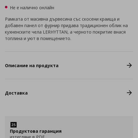
Не е налично онлайн
Рамката от масивна дървесина със скосени краища и
добавен панел от фурнир придава традиционен облик на
кухненските чела LERHYTTAN, а черното покритие внася
топлина и уют в помещението.
Описание на продукта
Доставка
Продуктова гаранция
изтегляне в PDF