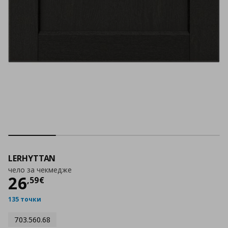
LERHYTTAN
чело за чекмедже
Цена
26,59 €
26
,
59
€
135 точки
703.560.68