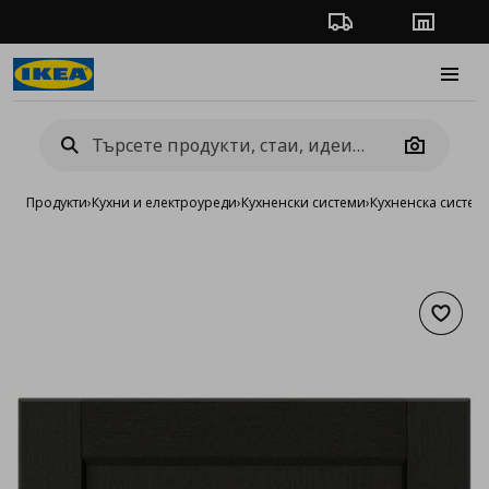
Проследяване на п
Магази
Burge
Camera
Продукти
›
Кухни и електроуреди
›
Кухненски системи
›
Кухненска систе
Добав