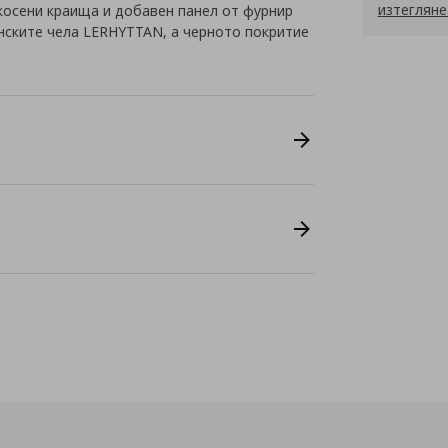
изтегляне
косени краища и добавен панел от фурнир
нските чела LERHYTTAN, а черното покритие