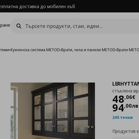
езплатна доставка до мобилен хъб
ране
стеми
›
Кухненска система METOD
›
Врати, чела и панели METOD
›
Врати MET
LERHYTTA
стъклена вр
Цен
48
,
06
€
94
,
00
лв
245 точки
Продуктов 