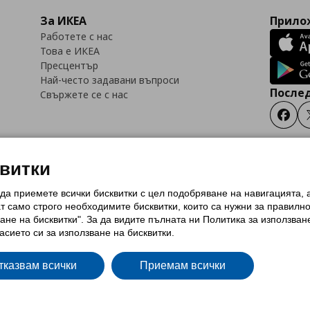
За ИКЕА
Прилож
Работете с нас
Това е ИКЕА
Пресцентър
Най-често задавани въпроси
Послед
Свържете се с нас
Faceb
квитки
 да приемете всички бисквитки с цел подобряване на навигацията,
тки (Cookies)
Избор на настройки за използване на бисквитки
Условия за п
ат само строго необходимитe бисквитки, които са нужни за правилн
Политика за защита на личните данни на ikea.bg
Общи условия на програма
ане на бисквитки". За да видите пълната ни Политика за използван
и на програма IKEA Family
асието си за използване на бисквитки.
тказвам всички
Приемам всички