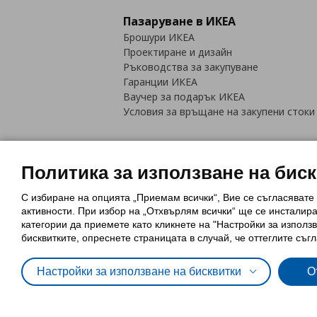
Пазаруване в ИКЕА
Брошури ИКЕА
Проектиране и дизайн
Ръководства за закупуване
Гаранции ИКЕА
Ваучер за подарък ИКЕА
Условия за връщане на закупени стоки
Политика за използване на бис
С избиране на опцията „Приемам всички“, Вие се съгласявате
Политика за използване на бискви
активности. При избор на „Отхвърлям всички“ ще се инсталир
Обща политика за личните данни
категории да приемете като кликнете на "Настройки за използв
Политика за защита на лични данн
бисквитките, опреснете страницата в случай, че оттеглите съгл
Настройки за използване на бисквитки
О
© Inter-IKEA Systems B.V. 1999 - 2025