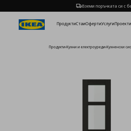
Вземи поръчката си с б
Продукти
Стаи
Оферти
Услуги
Проекти
Продукти
›
Кухни и електроуреди
›
Кухненски си