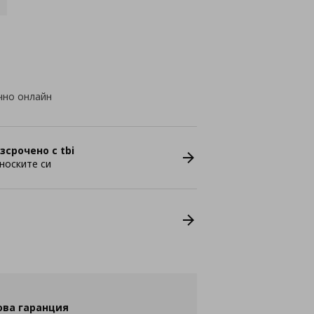
чно онлайн
зсрочено с tbi
носките си
ова гаранция