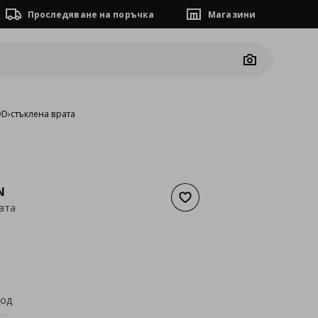
Проследяване на поръчка
Магазини
Camera
OD
›
стъклена врата
N
Добави към списъка с люб
ата
а
48,06 €
код