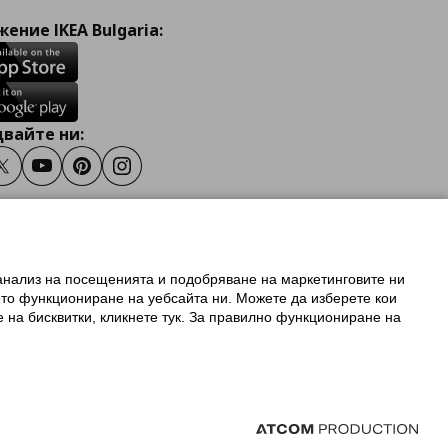
ение IKEA Bulgaria:
вайте ни:
ook
Twitter
Youtube
Pinterest
Instagram
 анализ на посещенията и подобряване на маркетинговите ни
олзване на ikea.bg
ото функциониране на уебсайта ни. Можете да изберете кои
 IKEA Family
е на бисквитки, кликнете тук. За правилно функциониране на