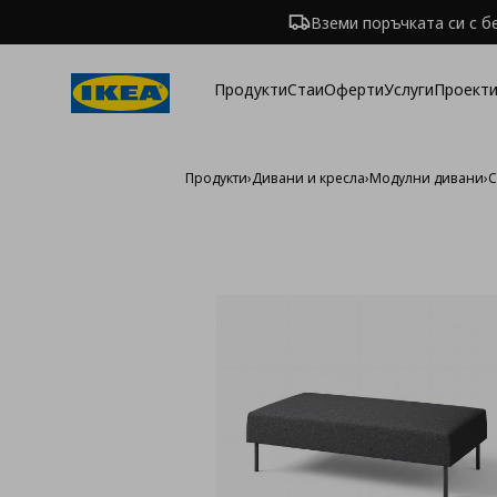
Вземи поръчката си с б
Продукти
Стаи
Оферти
Услуги
Проекти
Продукти
›
Дивани и кресла
›
Модулни дивани
›
С