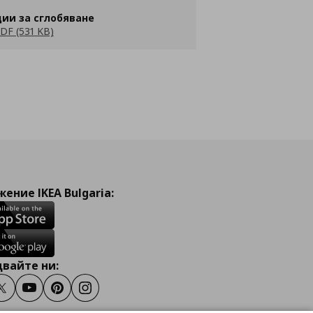
ии за сглобяване
DF (531 KB)
ение IKEA Bulgaria:
вайте ни:
ook
Twitter
Youtube
Pinterest
Instagram