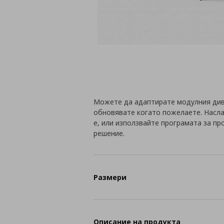
Можете да адаптирате модулния див
обновявате когато пожелаете. Наслад
е, или използвайте програмата за пр
решение.
Размери
Описание на продукта