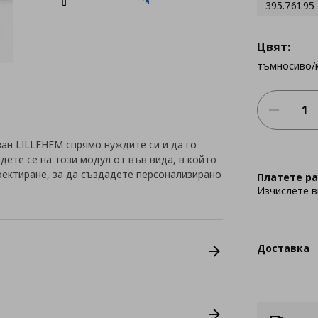
395.761.95
Цвят:
тъмносиво/
ан LILLEHEM спрямо нуждите си и да го
ете се на този модул от във вида, в който
оектиране, за да създадете персонализирано
Платете ра
Изчислете в
Доставка