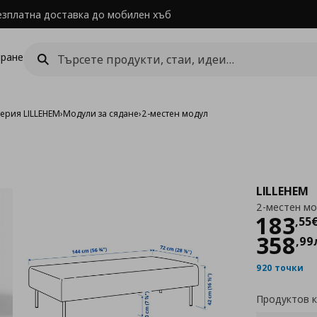
езплатна доставка до мобилен хъб
ране
ерия LILLEHEM
›
Модули за сядане
›
2-местен модул
LILLEHEM
2-местен м
Цен
183
,
55
358
,
99
920 точки
Продуктов 