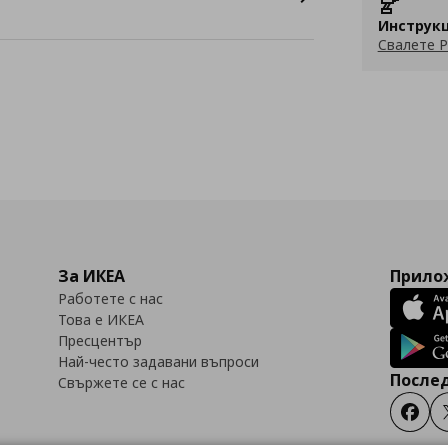
Инструкц
Свалете P
За ИКЕА
Прилож
Работете с нас
Това е ИКЕА
Пресцентър
Най-често задавани въпроси
Послед
Свържете се с нас
Faceb