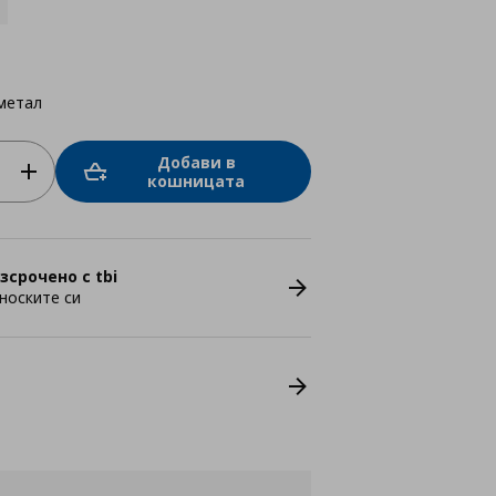
метал
Добави в
кошницата
зсрочено с tbi
носките си