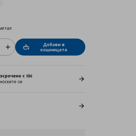
метал
Добави в
кошницата
зсрочено с tbi
носките си