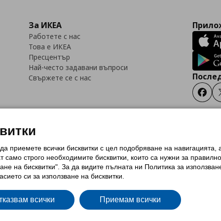
За ИКЕА
Прилож
Работете с нас
Това е ИКЕА
Пресцентър
Най-често задавани въпроси
Послед
Свържете се с нас
Faceb
квитки
 да приемете всички бисквитки с цел подобряване на навигацията,
тки (Cookies)
Избор на настройки за използване на бисквитки
Условия за п
ат само строго необходимитe бисквитки, които са нужни за правилн
Политика за защита на личните данни на ikea.bg
Общи условия на програма
ане на бисквитки". За да видите пълната ни Политика за използван
и на програма IKEA Family
асието си за използване на бисквитки.
тказвам всички
Приемам всички