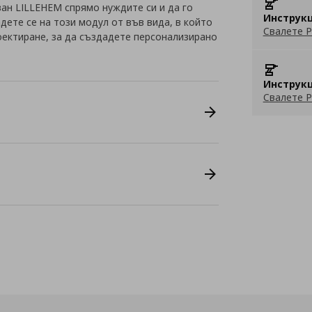
ан LILLEHEM спрямо нуждите си и да го
Инструкц
ете се на този модул от във вида, в който
Свалете P
оектиране, за да създадете персонализирано
Инструкц
Свалете P