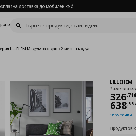
езплатна доставка до мобилен хъб
ране
ерия LILLEHEM
›
Модули за сядане
›
2-местен модул
LILLEHEM
2-местен м
Цен
326
,
71
638
,
99
1635 точки
Продуктов 