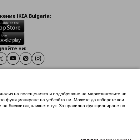
ение IKEA Bulgaria:
вайте ни:
ook
Twitter
Youtube
Pinterest
Instagram
 анализ на посещенията и подобряване на маркетинговите ни
олзване на ikea.bg
ото функциониране на уебсайта ни. Можете да изберете кои
 IKEA Family
е на бисквитки, кликнете тук. За правилно функциониране на