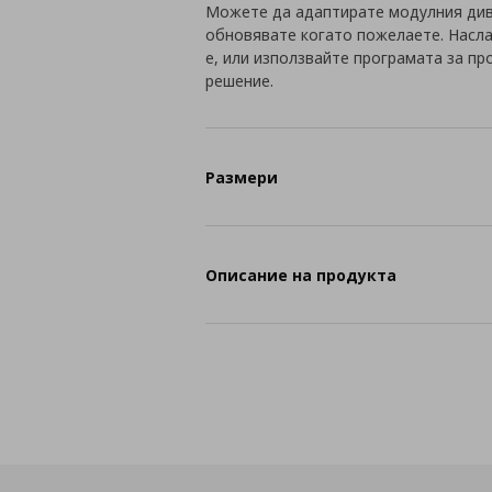
Можете да адаптирате модулния див
обновявате когато пожелаете. Наслад
е, или използвайте програмата за пр
решение.
Размери
Описание на продукта