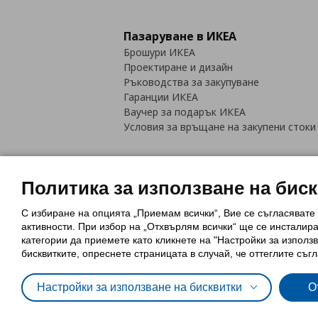
Пазаруване в ИКЕА
Брошури ИКЕА
Проектиране и дизайн
Ръководства за закупуване
Гаранции ИКЕА
Ваучер за подарък ИКЕА
Условия за връщане на закупени стоки
Политика за използване на бис
С избиране на опцията „Приемам всички“, Вие се съгласявате
Политика за използване на бискви
активности. При избор на „Отхвърлям всички“ ще се инсталир
Обща политика за личните данни
категории да приемете като кликнете на "Настройки за използв
Политика за защита на лични данн
бисквитките, опреснете страницата в случай, че оттеглите съгл
Настройки за използване на бисквитки
О
© Inter-IKEA Systems B.V. 1999 - 2025