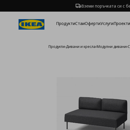
Вземи поръчката си с б
Продукти
Стаи
Оферти
Услуги
Проекти
Продукти
›
Дивани и кресла
›
Модулни дивани
›
С