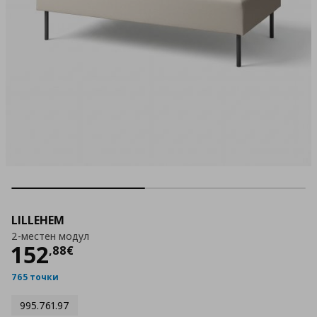
LILLEHEM
2-местен модул
Цена
152,88 €
152
,
88
€
765 точки
995.761.97