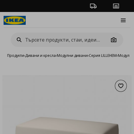
Проследяване на п
Магази
Burge
Camera
Продукти
›
Дивани и кресла
›
Модулни дивани
›
Серия LILLEHEM
›
Модули з
Добав