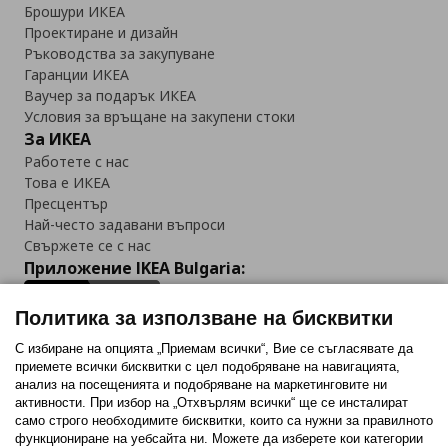
Брошури ИКЕА
Проектиране и дизайн
Ръководства за закупуване
Гаранции ИКЕА
Ваучер за подарък ИКЕА
Условия за връщане на закупени стоки
За ИКЕА
Работете с нас
Това е ИКЕА
Пресцентър
Най-често задавани въпроси
Свържете се с нас
Приложение IKEA Bulgaria:
Политика за използване на бисквитки
С избиране на опцията „Приемам всички“, Вие се съгласявате да
приемете всички бисквитки с цел подобряване на навигацията,
Последвайте ни:
анализ на посещенията и подобряване на маркетинговите ни
активности. При избор на „Отхвърлям всички“ ще се инсталират
Facebook
Twitter
Youtube
Pinterest
Instagram
само строго необходимитe бисквитки, които са нужни за правилното
функциониране на уебсайта ни. Можете да изберете кои категории