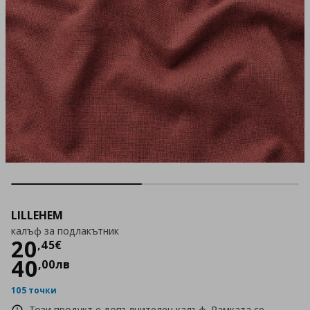
LILLEHEM
калъф за подлакътник
Цена
20,45 €
20
,
45
€
40
,
00
лв
105 точки
Този продукт е допълнителен калъф. Рамката се