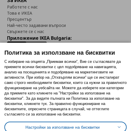
За ИКЕА
Работете с нас
Това е ИКЕА
Пресцентър
Най-често задавани въпроси
Свържете се с нас
Приложение IKEA Bulgaria:
Политика за използване на бисквитки
С избиране на опцията „Приемам всички“, Вие се съгласявате да
приемете всички бисквитки с цел подобряване на навигацията,
Последвайте ни:
анализ на посещенията и подобряване на маркетинговите ни
активности. При избор на „Отхвърлям всички“ ще се инсталират
Facebook
Twitter
Youtube
Pinterest
Instagram
само строго необходимитe бисквитки, които са нужни за правилното
функциониране на уебсайта ни. Можете да изберете кои категории
да приемете като кликнете на "Настройки за използване на
бисквитки". За да видите пълната ни Политика за използване на
бисквитки, кликнете тук. За правилно функциониране на
бисквитките, опреснете страницата в случай, че оттеглите
съгласието си за използване на бисквитки.
Политика за използване на бисквитки (Cookies)
Избор на настройки за използване на бисквитки
Настройки за използване на бисквитки
Условия за ползване на ikea.bg
Обща политика за личните данни