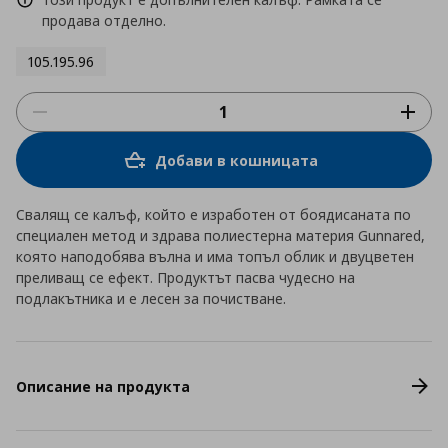
продава отделно.
105.195.96
Добави в кошницата
Свалящ се калъф, който е изработен от боядисаната по
специален метод и здрава полиестерна материя Gunnared,
която наподобява вълна и има топъл облик и двуцветен
преливащ се ефект. Продуктът пасва чудесно на
подлакътника и е лесен за почистване.
Описание на продукта