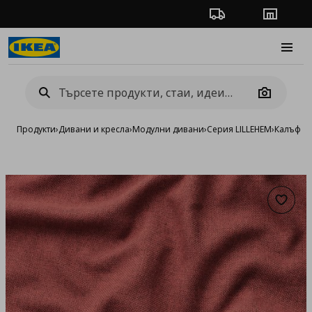
Проследяване на п
Магази
Burge
Camera
Продукти
›
Дивани и кресла
›
Модулни дивани
›
Серия LILLEHEM
›
Калъфи L
Добав