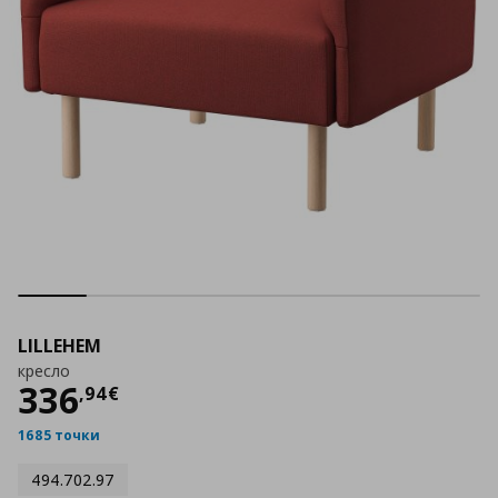
LILLEHEM
кресло
Цена
336,94 €
336
,
94
€
1685 точки
494.702.97