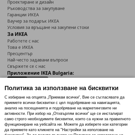
Проектиране и дизайн
Ръководства за закупуване
Гаранции ИКЕА
Ваучер за подарък ИКЕА
Условия за връщане на закупени стоки
За ИКЕА
Работете с нас
Това е ИКЕА
Пресцентър
Най-често задавани въпроси
Свържете се с нас
Приложение IKEA Bulgaria:
Политика за използване на бисквитки
С избиране на опцията „Приемам всички“, Вие се съгласявате да
приемете всички бисквитки с цел подобряване на навигацията,
Последвайте ни:
анализ на посещенията и подобряване на маркетинговите ни
активности. При избор на „Отхвърлям всички“ ще се инсталират
Facebook
Twitter
Youtube
Pinterest
Instagram
само строго необходимитe бисквитки, които са нужни за правилното
функциониране на уебсайта ни. Можете да изберете кои категории
да приемете като кликнете на "Настройки за използване на