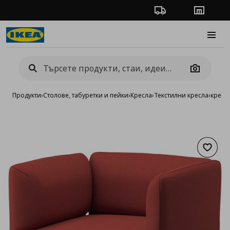
Проследяване на п
Магази
Burge
Camera
Продукти
›
Столове, табуретки и пейки
›
Кресла
›
Текстилни кресла
›
кресл
Добав