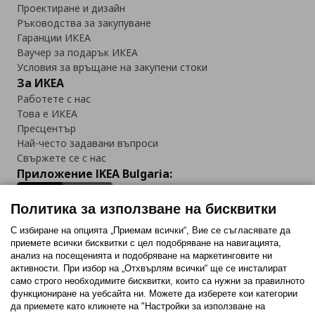
Проектиране и дизайн
Ръководства за закупуване
Гаранции ИКЕА
Ваучер за подарък ИКЕА
Условия за връщане на закупени стоки
За ИКЕА
Работете с нас
Това е ИКЕА
Пресцентър
Най-често задавани въпроси
Свържете се с нас
Приложение IKEA Bulgaria:
Политика за използване на бисквитки
С избиране на опцията „Приемам всички“, Вие се съгласявате да
приемете всички бисквитки с цел подобряване на навигацията,
Последвайте ни:
анализ на посещенията и подобряване на маркетинговите ни
активности. При избор на „Отхвърлям всички“ ще се инсталират
Facebook
Twitter
Youtube
Pinterest
Instagram
само строго необходимитe бисквитки, които са нужни за правилното
функциониране на уебсайта ни. Можете да изберете кои категории
да приемете като кликнете на "Настройки за използване на