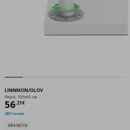
LINNMON/OLOV
бюро, 100x60 см
Цена
56,21 €
56
,
21
€
285 точки
094.161.13