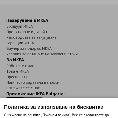
Пазаруване в ИКЕА
Брошури ИКЕА
Проектиране и дизайн
Ръководства за закупуване
Гаранции ИКЕА
Ваучер за подарък ИКЕА
Условия за връщане на закупени стоки
За ИКЕА
Работете с нас
Това е ИКЕА
Пресцентър
Най-често задавани въпроси
Свържете се с нас
Приложение IKEA Bulgaria:
Политика за използване на бисквитки
С избиране на опцията „Приемам всички“, Вие се съгласявате да