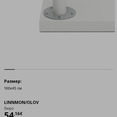
Размер:
100x45 см
LINNMON/OLOV
бюро
Цена
54,16 €
54
,
16
€