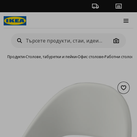
Проследяване на п
Магази
Burge
Camera
Продукти
›
Столове, табуретки и пейки
›
Офис столове
›
Работни столове
›
Добав