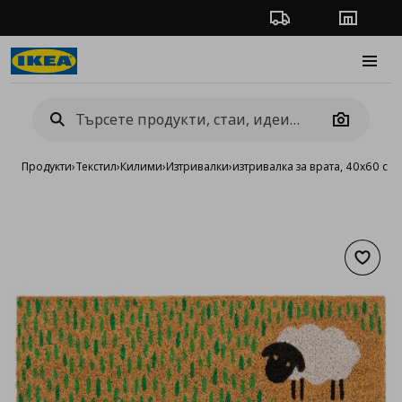
Проследяване на п
Магази
Burge
Camera
Продукти
›
Текстил
›
Килими
›
Изтривалки
›
изтривалка за врата, 40x60 см
Добав