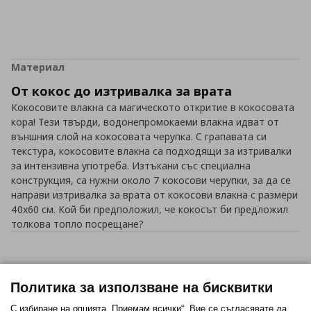
Материал
От кокос до изтривалка за врата
Кокосовите влакна са магическото откритие в кокосовата
кора! Тези твърди, водонепромокаеми влакна идват от
външния слой на кокосовата черупка. С грапавата си
текстура, кокосовите влакна са подходящи за изтривалки
за интензивна употреба. Изтъкани със специална
конструкция, са нужни около 7 кокосови черупки, за да се
направи изтривалка за врата от кокосови влакна с размери
40х60 см. Кой би предположил, че кокосът би предложил
толкова топло посрещане?
Политика за използване на бисквитки
Нагоре
С избиране на опцията „Приемам всички“, Вие се съгласявате да