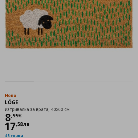
Ново
LÖGE
изтривалка за врата, 40x60 см
Цена
8,99 €
8
,
99
€
17
,
58
лв
45 точки