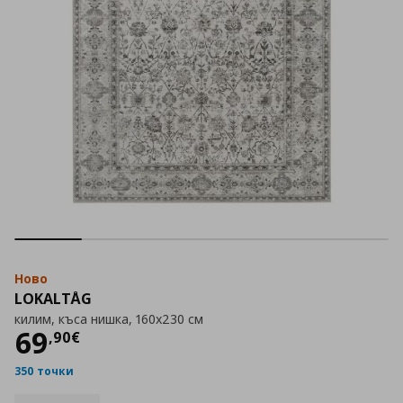
Ново
LOKALTÅG
килим, къса нишка, 160x230 см
Цена
69,90 €
69
,
90
€
350 точки