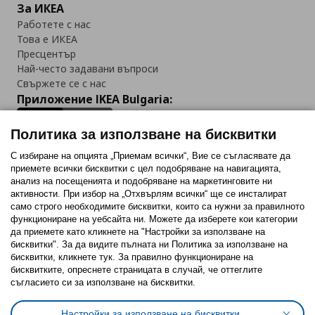
За ИКЕА
Работете с нас
Това е ИКЕА
Пресцентър
Най-често задавани въпроси
Свържете се с нас
Приложение IKEA Bulgaria:
Политика за използване на бисквитки
С избиране на опцията „Приемам всички“, Вие се съгласявате да
приемете всички бисквитки с цел подобряване на навигацията,
Последвайте ни:
анализ на посещенията и подобряване на маркетинговите ни
активности. При избор на „Отхвърлям всички“ ще се инсталират
Facebook
Twitter
Youtube
Pinterest
Instagram
само строго необходимитe бисквитки, които са нужни за правилното
функциониране на уебсайта ни. Можете да изберете кои категории
да приемете като кликнете на "Настройки за използване на
бисквитки". За да видите пълната ни Политика за използване на
бисквитки, кликнете тук. За правилно функциониране на
бисквитките, опреснете страницата в случай, че оттеглите
съгласието си за използване на бисквитки.
Политика за използване на бисквитки (Cookies)
Избор на настройки за използване на бисквитки
Настройки за използване на бисквитки