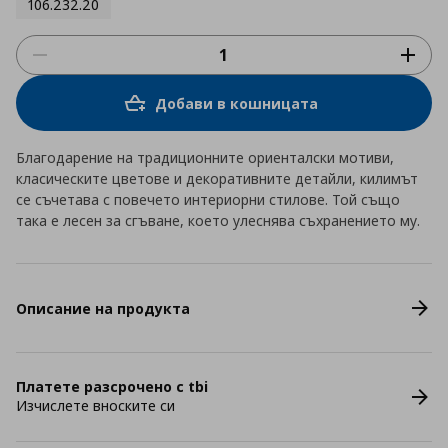
106.232.20
Добави в кошницата
Благодарение на традиционните ориенталски мотиви,
класическите цветове и декоративните детайли, килимът
се съчетава с повечето интериорни стилове. Той също
така е лесен за сгъване, което улеснява съхранението му.
Описание на продукта
Платете разсрочено с tbi
Изчислете вноските си