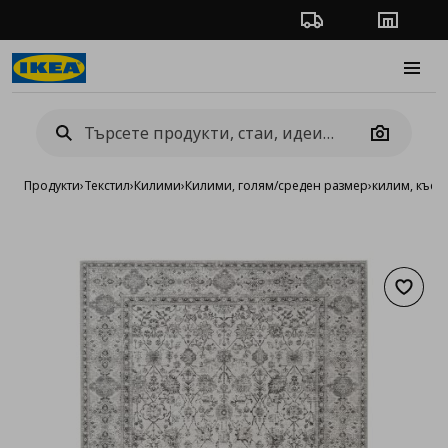
Проследяване на п
Магази
Burge
Camera
Продукти
›
Текстил
›
Килими
›
Килими, голям/среден размер
›
килим, къса
Добав