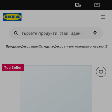
Проследяване на п
Магази
Burge
Camera
Продукти
›
Декорация
›
Огледала
›
Декоративни огледала
›
огледало, 21x
Top Seller
Добав