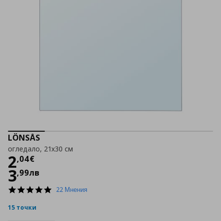
LÖNSÅS
огледало, 21x30 см
Цена
2,04 €
2
,
04
€
3
,
99
лв
4.9
22 Мнения
star
rating
15 точки