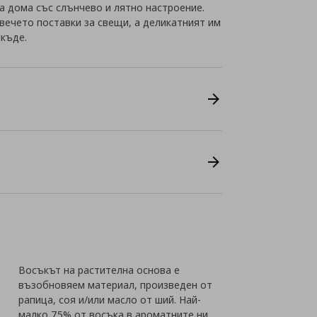
а дома със слънчево и лятно настроение.
вечето поставки за свещи, а деликатният им
къде.
Восъкът на растителна основа е
възобновяем материал, произведен от
рапица, соя и/или масло от ший. Най-
малко 75% от восъка в ароматните ни