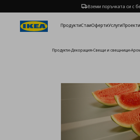
Вземи поръчката си с б
Продукти
Стаи
Оферти
Услуги
Проекти
Продукти
›
Декорация
›
Свещи и свещници
›
Аро