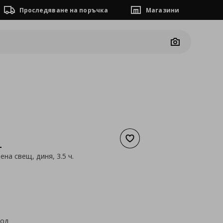
Проследяване на поръчка
Магазини
Camera
Добави към списъка с люб
L
на свещ, диня, 3.5 ч.
а
3,59 €
код