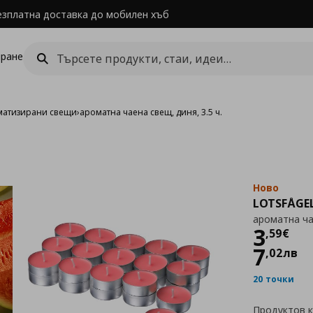
езплатна доставка до мобилен хъб
ране
матизирани свещи
›
ароматна чаена свещ, диня, 3.5 ч.
Ново
LOTSFÅGE
ароматна чае
Цен
3
,
59
€
7
,
02
лв
20 точки
Продуктов 