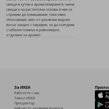
свещи в кутии и ароматизираните чаени
свещи е на растителна основа и ние се
стремим да повишаваме това ниво.
Използваме смес от различни видове
восък заедно с парафин, за да осигурим
стабилен пламък и равномерно
отделяне на аромат.
За ИКЕА
Прилож
Работете с нас
Това е ИКЕА
Пресцентър
Най-често задавани въпроси