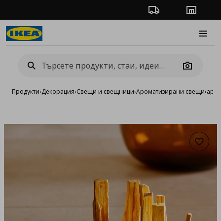
Проследяване на п
Магази
Burge
Camera
Продукти
›
Декорация
›
Свещи и свещници
›
Ароматизирани свещи
›
аром
Добав