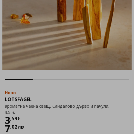
Ново
LOTSFÅGEL
ароматна чаена свещ, Сандалово дърво и пачули,
3.5 ч.
Цена
3,59 €
3
,
59
€
7
,
02
лв