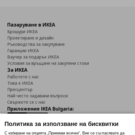
Пазаруване в ИКЕА
Брошури ИКЕА
Проектиране и дизайн
Ръководства за закупуване
Гаранции ИКЕА
Ваучер за подарък ИКЕА
Условия за връщане на закупени стоки
За ИКЕА
Работете с нас
Това е ИКЕА
Пресцентър
Най-често задавани въпроси
Свържете се с нас
Приложение IKEA Bulgaria:
Политика за използване на бисквитки
С избиране на опцията „Приемам всички“, Вие се съгласявате да