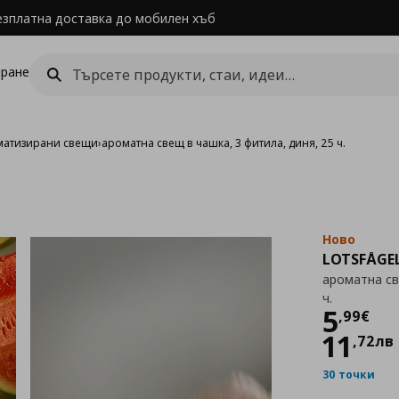
езплатна доставка до мобилен хъб
ране
матизирани свещи
›
ароматна свещ в чашка, 3 фитила, диня, 25 ч.
Ново
LOTSFÅGE
ароматна св
ч.
Цен
5
,
99
€
11
,
72
лв
30 точки