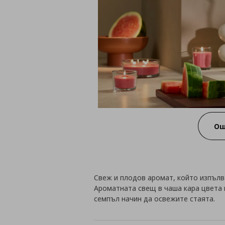
Ощ
Свеж и плодов аромат, който изпълв
Ароматната свещ в чаша кара цвета н
семпъл начин да освежите стаята.