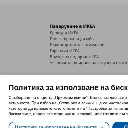
Пазаруване в ИКЕА
Брошури ИКЕА
Проектиране и дизайн
Ръководства за закупуване
Гаранции ИКЕА
Ваучер за подарък ИКЕА
Условия за връщане на закупени стоки
Политика за използване на бис
С избиране на опцията „Приемам всички“, Вие се съгласявате
Политика за използване на бискви
активности. При избор на „Отхвърлям всички“ ще се инсталир
Обща политика за личните данни
категории да приемете като кликнете на "Настройки за използв
Политика за защита на лични данн
бисквитките, опреснете страницата в случай, че оттеглите съгл
Настройки за използване на бисквитки
О