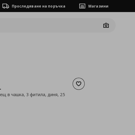
Проследяване на поръчка
Магазини
Camera
Добави към списъка с люб
L
ещ в чашка, 3 фитила, диня, 25
а
5,99 €