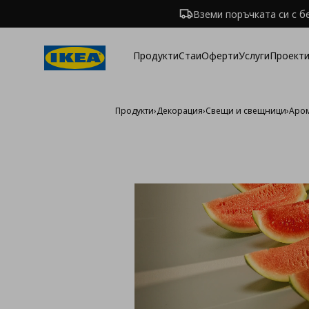
Вземи поръчката си с б
Продукти
Стаи
Оферти
Услуги
Проекти
Продукти
›
Декорация
›
Свещи и свещници
›
Аро