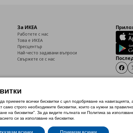
За ИКЕА
Прилож
Работете с нас
Това е ИКЕА
Пресцентър
Най-често задавани въпроси
Послед
Свържете се с нас
Faceb
квитки
 да приемете всички бисквитки с цел подобряване на навигацията,
тки (Cookies)
Избор на настройки за използване на бисквитки
Условия за п
ат само строго необходимитe бисквитки, които са нужни за правилн
Политика за защита на личните данни на ikea.bg
Общи условия на програма
ане на бисквитки". За да видите пълната ни Политика за използван
и на програма IKEA Family
асието си за използване на бисквитки.
тказвам всички
Приемам всички