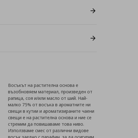
Восъкът на растителна основа е
възобновяем материал, произведен от
рапица, соя и/или масло от ший. Най-
малко 75% от восъка в ароматните ни
свещи в кутии и ароматизираните чаени
свещи е на растителна основа и ние се
стремим да повишаваме това ниво.
Използваме смес от различни видове
восък заедно с парафин, за да осигурим