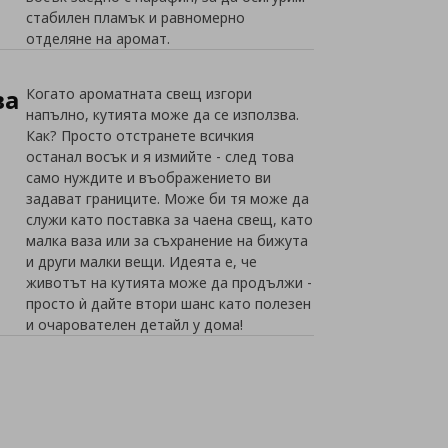
стабилен пламък и равномерно
отделяне на аромат.
ва
Когато ароматната свещ изгори
напълно, кутията може да се използва.
Как? Просто отстранете всичкия
останал восък и я измийте - след това
само нуждите и въображението ви
задават границите. Може би тя може да
служи като поставка за чаена свещ, като
малка ваза или за съхранение на бижута
и други малки вещи. Идеята е, че
животът на кутията може да продължи -
просто ѝ дайте втори шанс като полезен
и очарователен детайл у дома!