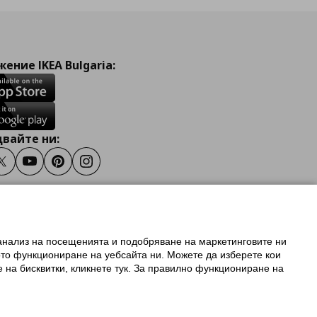
ение IKEA Bulgaria:
вайте ни:
ook
Twitter
Youtube
Pinterest
Instagram
 анализ на посещенията и подобряване на маркетинговите ни
олзване на ikea.bg
ото функциониране на уебсайта ни. Можете да изберете кои
 IKEA Family
е на бисквитки, кликнете тук. За правилно функциониране на