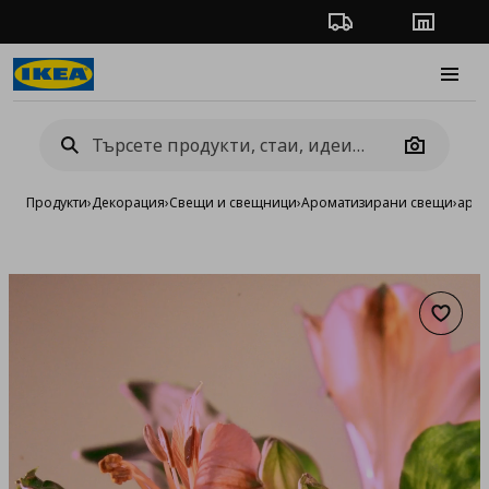
Проследяване на п
Магази
Burge
Camera
Продукти
›
Декорация
›
Свещи и свещници
›
Ароматизирани свещи
›
аром
Добав