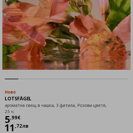
Ново
LOTSFÅGEL
ароматна свещ в чашка, 3 фитила, Розови цветя,
25 ч.
Цена
5,99 €
5
,
99
€
11
,
72
лв