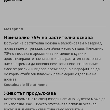
Материал
Най-малко 75% на растителна основа
Восъкът на растителна основа е възобновяем материал,
произведен от рапица, соя и/или масло от ший. Най-малко
75% от восъка в ароматните ни свещи в кутии и
ароматизираните чаени свещи е на растителна основа и
ние се стремим да повишаваме това ниво. Използваме
смес от различни видове восък заедно с парафин, за да
осигурим стабилен пламък и равномерно отделяне на
аромат.
Sustainable life at home
Животът продължава
Когато ароматната свещ изгори напълно, кутията може да
се използва. Как? Просто отстранете всичкия останал
восък и я измийте - след това само нуждите и