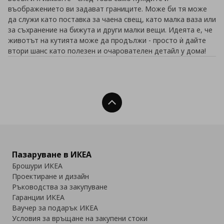
въображението ви задават границите. Може би тя може
да служи като поставка за чаена свещ, като малка ваза или
за съхранение на бижута и други малки вещи. Идеята е, че
животът на кутията може да продължи - просто ѝ дайте
втори шанс като полезен и очарователен детайл у дома!
Нагоре
Пазаруване в ИКЕА
Брошури ИКЕА
Проектиране и дизайн
Ръководства за закупуване
Гаранции ИКЕА
Ваучер за подарък ИКЕА
Условия за връщане на закупени стоки