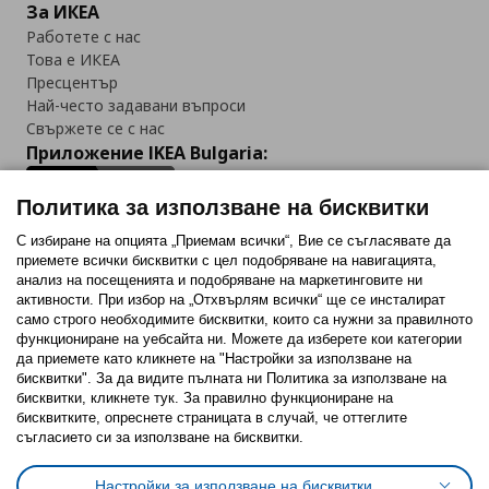
За ИКЕА
Работете с нас
Това е ИКЕА
Пресцентър
Най-често задавани въпроси
Свържете се с нас
Приложение IKEA Bulgaria:
Политика за използване на бисквитки
С избиране на опцията „Приемам всички“, Вие се съгласявате да
приемете всички бисквитки с цел подобряване на навигацията,
Последвайте ни:
анализ на посещенията и подобряване на маркетинговите ни
активности. При избор на „Отхвърлям всички“ ще се инсталират
Facebook
Twitter
Youtube
Pinterest
Instagram
само строго необходимитe бисквитки, които са нужни за правилното
функциониране на уебсайта ни. Можете да изберете кои категории
да приемете като кликнете на "Настройки за използване на
бисквитки". За да видите пълната ни Политика за използване на
бисквитки, кликнете тук. За правилно функциониране на
бисквитките, опреснете страницата в случай, че оттеглите
съгласието си за използване на бисквитки.
Политика за използване на бисквитки (Cookies)
Избор на настройки за използване на бисквитки
Настройки за използване на бисквитки
Условия за ползване на ikea.bg
Обща политика за личните данни