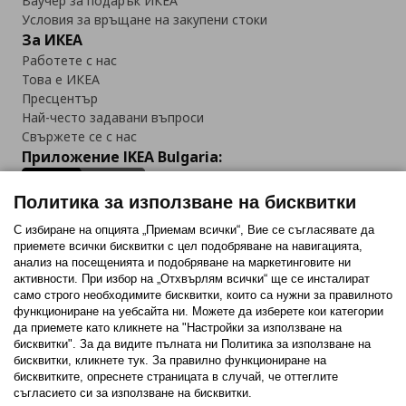
Ваучер за подарък ИКЕА
Условия за връщане на закупени стоки
За ИКЕА
Работете с нас
Това е ИКЕА
Пресцентър
Най-често задавани въпроси
Свържете се с нас
Приложение IKEA Bulgaria:
Политика за използване на бисквитки
С избиране на опцията „Приемам всички“, Вие се съгласявате да
приемете всички бисквитки с цел подобряване на навигацията,
Последвайте ни:
анализ на посещенията и подобряване на маркетинговите ни
активности. При избор на „Отхвърлям всички“ ще се инсталират
Facebook
Twitter
Youtube
Pinterest
Instagram
само строго необходимитe бисквитки, които са нужни за правилното
функциониране на уебсайта ни. Можете да изберете кои категории
да приемете като кликнете на "Настройки за използване на
бисквитки". За да видите пълната ни Политика за използване на
бисквитки, кликнете тук. За правилно функциониране на
бисквитките, опреснете страницата в случай, че оттеглите
съгласието си за използване на бисквитки.
Политика за използване на бисквитки (Cookies)