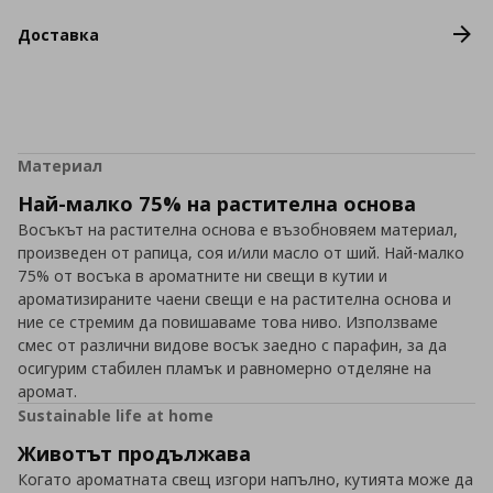
Доставка
Материал
Най-малко 75% на растителна основа
Восъкът на растителна основа е възобновяем материал,
произведен от рапица, соя и/или масло от ший. Най-малко
75% от восъка в ароматните ни свещи в кутии и
ароматизираните чаени свещи е на растителна основа и
ние се стремим да повишаваме това ниво. Използваме
смес от различни видове восък заедно с парафин, за да
осигурим стабилен пламък и равномерно отделяне на
аромат.
Sustainable life at home
Животът продължава
Когато ароматната свещ изгори напълно, кутията може да