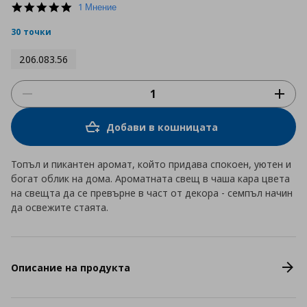
5.0
1 Мнение
star
rating
30 точки
206.083.56
Добави в кошницата
Топъл и пикантен аромат, който придава спокоен, уютен и
богат облик на дома. Ароматната свещ в чаша кара цвета
на свещта да се превърне в част от декора - семпъл начин
да освежите стаята.
Описание на продукта