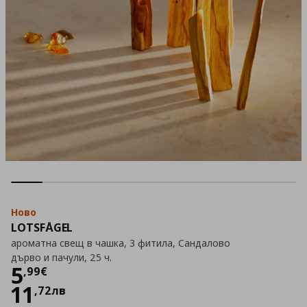
Ново
LOTSFÅGEL
ароматна свещ в чашка, 3 фитила, Сандалово
дърво и пачули, 25 ч.
Цена
5,99 €
5
,
99
€
11
,
72
лв