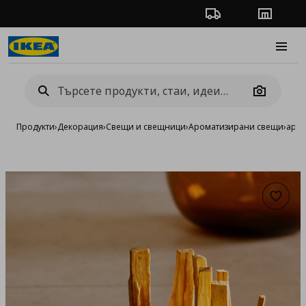
Проследяване на п
Магази
Burge
Camera
Продукти
›
Декорация
›
Свещи и свещници
›
Ароматизирани свещи
›
аром
Добав