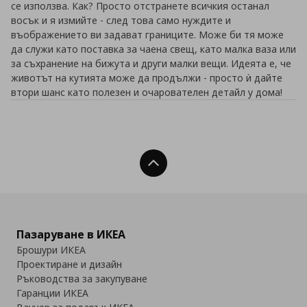
се използва. Как? Просто отстранете всичкия останал
восък и я измийте - след това само нуждите и
въображението ви задават границите. Може би тя може
да служи като поставка за чаена свещ, като малка ваза или
за съхранение на бижута и други малки вещи. Идеята е, че
животът на кутията може да продължи - просто ѝ дайте
втори шанс като полезен и очарователен детайл у дома!
Нагоре
Пазаруване в ИКЕА
Брошури ИКЕА
Проектиране и дизайн
Ръководства за закупуване
Гаранции ИКЕА