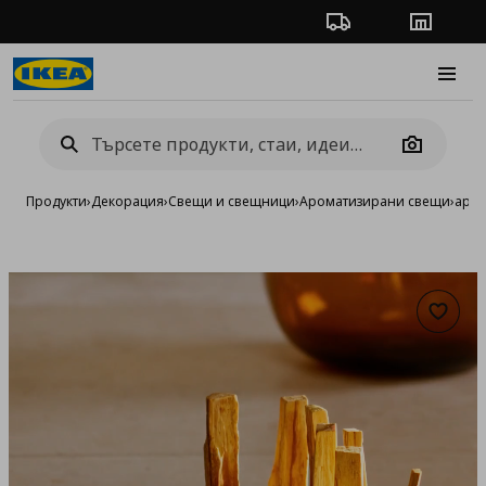
Проследяване на п
Магази
Burge
Camera
Продукти
›
Декорация
›
Свещи и свещници
›
Ароматизирани свещи
›
аром
Добав