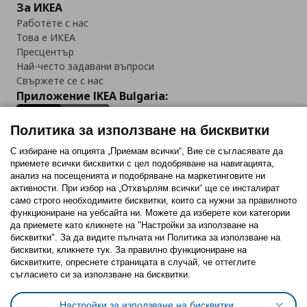
За ИКЕА
Работете с нас
Това е ИКЕА
Пресцентър
Най-често задавани въпроси
Свържете се с нас
Приложение IKEA Bulgaria:
Политика за използване на бисквитки
С избиране на опцията „Приемам всички“, Вие се съгласявате да
приемете всички бисквитки с цел подобряване на навигацията,
Последвайте ни:
анализ на посещенията и подобряване на маркетинговите ни
активности. При избор на „Отхвърлям всички“ ще се инсталират
Facebook
Twitter
Youtube
Pinterest
Instagram
само строго необходимитe бисквитки, които са нужни за правилното
функциониране на уебсайта ни. Можете да изберете кои категории
да приемете като кликнете на "Настройки за използване на
бисквитки". За да видите пълната ни Политика за използване на
бисквитки, кликнете тук. За правилно функциониране на
бисквитките, опреснете страницата в случай, че оттеглите
съгласието си за използване на бисквитки.
Политика за използване на бисквитки (Cookies)
Избор на настройки за използване на бисквитки
Настройки за използване на бисквитки
Условия за ползване на ikea.bg
Обща политика за личните данни