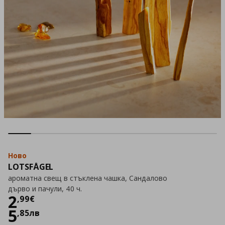
Ново
LOTSFÅGEL
ароматна свещ в стъклена чашка, Сандалово
дърво и пачули, 40 ч.
Цена
2,99 €
2
,
99
€
5
,
85
лв