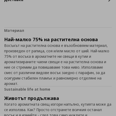
Материал
Най-малко 75% на растителна основа
Восъкът на растителна основа е възобновяем материал,
произведен от рапица, соя и/или масло от ший. Най-малко
75% от восъка в ароматните ни свещи в кутии и
ароматизираните чаени свещи е на растителна основа и
ние се стремим да повишаваме това ниво. Използваме
смес от различни видове восък заедно с парафин, за да
осигурим стабилен пламък и равномерно отделяне на
аромат.
Sustainable life at home
Животът продължава
Когато ароматната свещ изгори напълно, кутията може да
се използва. Как? Просто отстранете всичкия останал
восък и я измийте - след това само нуждите и