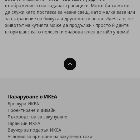
въображението ви задават границите. Може би тя може
да служи като поставка за чаена свещ, като малка ваза или
за съхранение на бижута и други малки вещи. Идеята е, че
животът на кутията може да продължи - просто ѝ дайте
втори шанс като полезен и очарователен детайл у дома!
Нагоре
Пазаруване в ИКЕА
Брошури ИКЕА
Проектиране и дизайн
Ръководства за закупуване
Гаранции ИКЕА
Ваучер за подарък ИКЕА
Условия за връщане на закупени стоки