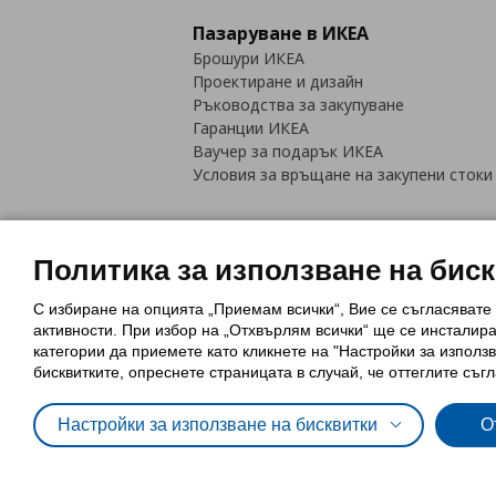
Пазаруване в ИКЕА
Брошури ИКЕА
Проектиране и дизайн
Ръководства за закупуване
Гаранции ИКЕА
Ваучер за подарък ИКЕА
Условия за връщане на закупени стоки
Политика за използване на бис
С избиране на опцията „Приемам всички“, Вие се съгласявате
Политика за използване на бискви
активности. При избор на „Отхвърлям всички“ ще се инсталир
Обща политика за личните данни
категории да приемете като кликнете на "Настройки за използв
Политика за защита на лични данн
бисквитките, опреснете страницата в случай, че оттеглите съгл
Настройки за използване на бисквитки
О
© Inter-IKEA Systems B.V. 1999 - 2025