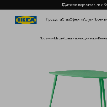
Вземи поръчката си с б
Продукти
Стаи
Оферти
Услуги
Проекти
Продукти
›
Маси
›
Холни и помощни маси
›
Помо