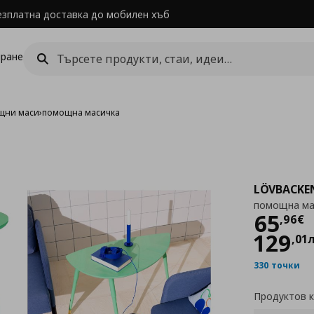
езплатна доставка до мобилен хъб
ране
щни маси
›
помощна масичка
LÖVBACKE
помощна ма
Цен
65
,
96
€
129
,
01
330 точки
Продуктов 