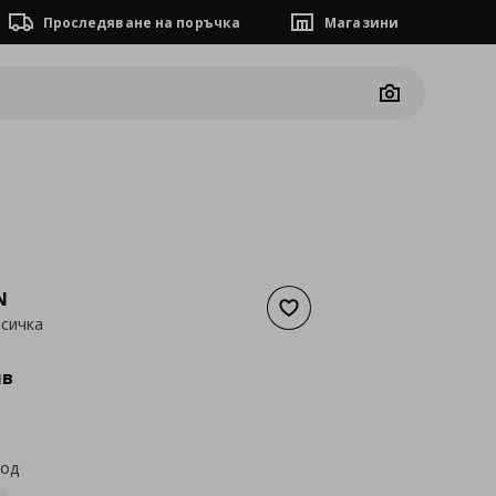
Проследяване на поръчка
Магазини
Camera
N
Добави към списъка с люб
сичка
а
65,96 €
лв
код