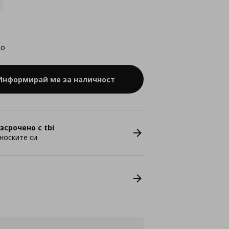
но
Информирай ме за наличност
зсрочено с tbi
носките си