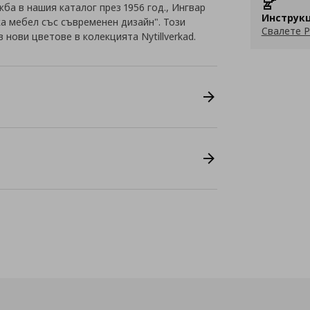
жба в нашия каталог през 1956 год., Ингвар
Инструкц
ка мебел със съвременен дизайн". Този
Свалете P
 нови цветове в колекцията Nytillverkad.