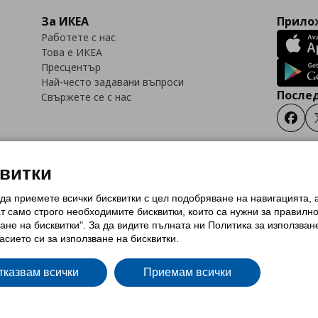
За ИКЕА
Прилож
Работете с нас
Това е ИКЕА
Пресцентър
Най-често задавани въпроси
Послед
Свържете се с нас
Faceb
квитки
 да приемете всички бисквитки с цел подобряване на навигацията,
тки (Cookies)
Избор на настройки за използване на бисквитки
Условия за п
ат само строго необходимитe бисквитки, които са нужни за правилн
Политика за защита на личните данни на ikea.bg
Общи условия на програма
ане на бисквитки". За да видите пълната ни Политика за използван
и на програма IKEA Family
асието си за използване на бисквитки.
тказвам всички
Приемам всички