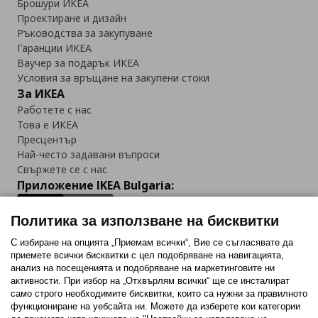
Брошури ИКЕА
Проектиране и дизайн
Ръководства за закупуване
Гаранции ИКЕА
Ваучер за подарък ИКЕА
Условия за връщане на закупени стоки
За ИКЕА
Работете с нас
Това е ИКЕА
Пресцентър
Най-често задавани въпроси
Свържете се с нас
Приложение IKEA Bulgaria:
Политика за използване на бисквитки
С избиране на опцията „Приемам всички“, Вие се съгласявате да
приемете всички бисквитки с цел подобряване на навигацията,
Последвайте ни:
анализ на посещенията и подобряване на маркетинговите ни
активности. При избор на „Отхвърлям всички“ ще се инсталират
Facebook
Twitter
Youtube
Pinterest
Instagram
само строго необходимитe бисквитки, които са нужни за правилното
функциониране на уебсайта ни. Можете да изберете кои категории