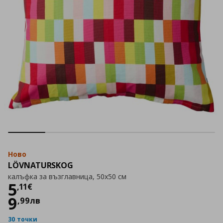
Ново
LÖVNATURSKOG
калъфка за възглавница, 50x50 см
Цена
5,11 €
5
,
11
€
9
,
99
лв
30 точки