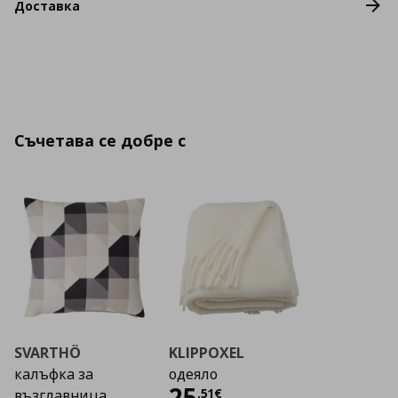
Доставка
Съчетава се добре с
SVARTHÖ
KLIPPOXEL
калъфка за
одеяло
Цена
25,51 €
25
,
51
€
възглавница