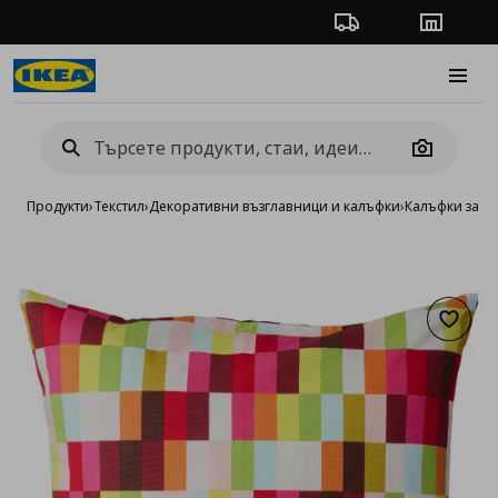
Проследяване на п
Магази
Burge
Camera
Продукти
›
Текстил
›
Декоративни възглавници и калъфки
›
Калъфки за д
Добав