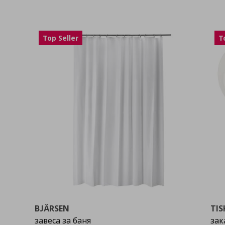
Top Seller
T
BJÄRSEN
TIS
завеса за баня
зак