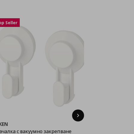
op Seller
Next
KEN
VÅGSJÖN
ачалка с вакуумно закрепване
кърпа за ръце