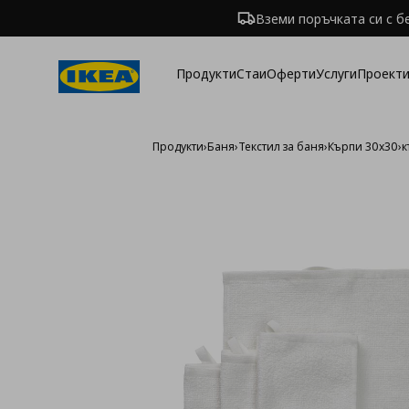
Вземи поръчката си с б
Продукти
Стаи
Оферти
Услуги
Проекти
Продукти
›
Баня
›
Текстил за баня
›
Кърпи 30х30
›
к