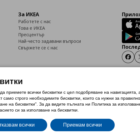
За ИКЕА
Прилож
Работете с нас
Това е ИКЕА
Пресцентър
Най-често задавани въпроси
Послед
Свържете се с нас
Faceb
квитки
 да приемете всички бисквитки с цел подобряване на навигацията,
тки (Cookies)
Избор на настройки за използване на бисквитки
Условия за п
ат само строго необходимитe бисквитки, които са нужни за правилн
Политика за защита на личните данни на ikea.bg
Общи условия на програма
ане на бисквитки". За да видите пълната ни Политика за използван
и на програма IKEA Family
асието си за използване на бисквитки.
тказвам всички
Приемам всички