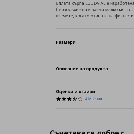
Бялата кърпа LUDDVIAL е изработена о
бързосъхнеща и заема малко място, 
вземете, когато отивате на фитнес и
Размери
Описание на продукта
Оценки и отзиви
3.3
4 Мнения
star
rating
Съчетава се добре с