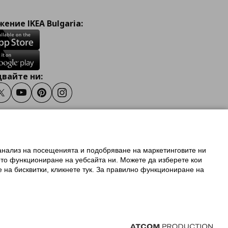
ение IKEA Bulgaria:
вайте ни:
ook
Twitter
Youtube
Pinterest
Instagram
 анализ на посещенията и подобряване на маркетинговите ни
олзване на ikea.bg
ото функциониране на уебсайта ни. Можете да изберете кои
 IKEA Family
е на бисквитки, кликнете тук. За правилно функциониране на