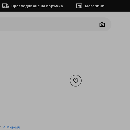
Проследяване на поръчка
Магазини
Camera
Добави към списъка с люб
а
1,32 €
3.3
4 Мнения