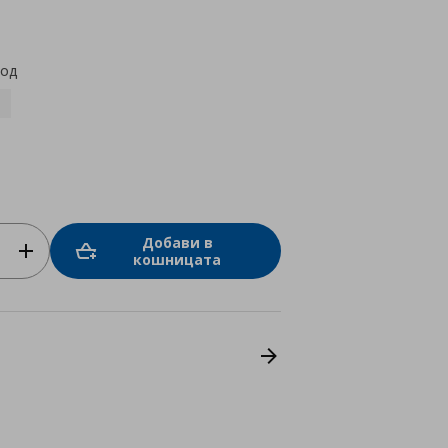
star
rating
код
Добави в
кошницата