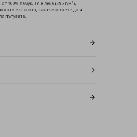
т 100% памук. Тя е лека (295 г/м²),
когато е сгъната, така че можете да я
ли пътувате.