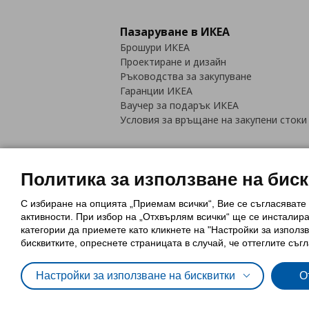
Пазаруване в ИКЕА
Брошури ИКЕА
Проектиране и дизайн
Ръководства за закупуване
Гаранции ИКЕА
Ваучер за подарък ИКЕА
Условия за връщане на закупени стоки
Политика за използване на бис
С избиране на опцията „Приемам всички“, Вие се съгласявате
Политика за използване на бискви
активности. При избор на „Отхвърлям всички“ ще се инсталир
Обща политика за личните данни
категории да приемете като кликнете на "Настройки за използв
Политика за защита на лични данн
бисквитките, опреснете страницата в случай, че оттеглите съгл
Настройки за използване на бисквитки
О
© Inter-IKEA Systems B.V. 1999 - 2025