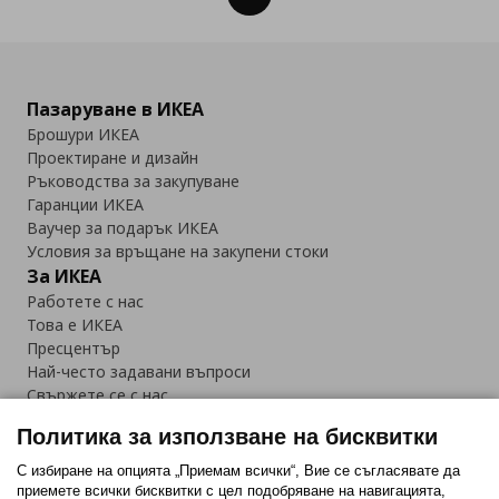
Пазаруване в ИКЕА
Брошури ИКЕА
Проектиране и дизайн
Ръководства за закупуване
Гаранции ИКЕА
Ваучер за подарък ИКЕА
Условия за връщане на закупени стоки
За ИКЕА
Работете с нас
Това е ИКЕА
Пресцентър
Най-често задавани въпроси
Свържете се с нас
Приложение IKEA Bulgaria:
Политика за използване на бисквитки
С избиране на опцията „Приемам всички“, Вие се съгласявате да
приемете всички бисквитки с цел подобряване на навигацията,