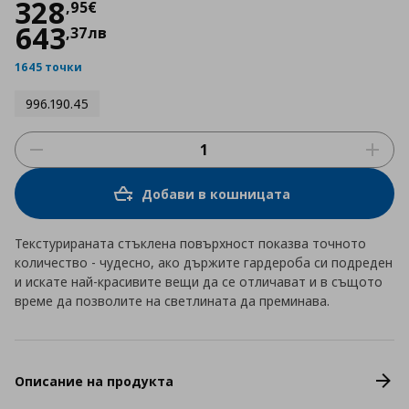
Цена
328,95 €
328
,
95
€
643
,
37
лв
1645 точки
996.190.45
Добави в кошницата
Текстурираната стъклена повърхност показва точното
количество - чудесно, ако държите гардероба си подреден
и искате най-красивите вещи да се отличават и в същото
време да позволите на светлината да преминава.
Описание на продукта