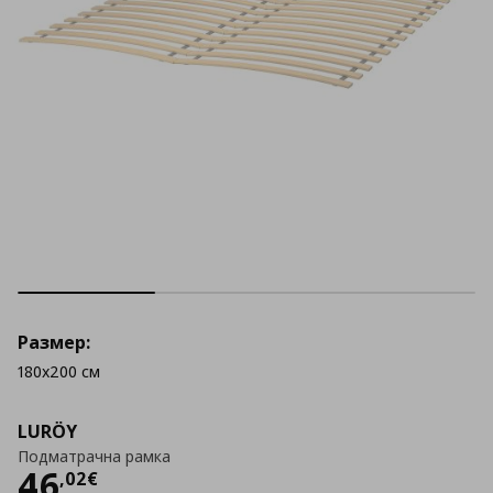
Размер:
180x200 см
LURÖY
Подматрачна рамка
Цена
46,02 €
46
,
02
€