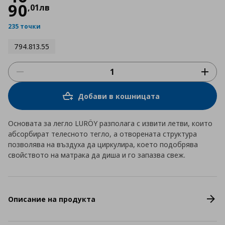
90
,
01
лв
235 точки
794.813.55
Добави в кошницата
Основата за легло LURÖY разполага с извити летви, които
абсорбират телесното тегло, а отворената структура
позволява на въздуха да циркулира, което подобрява
свойството на матрака да диша и го запазва свеж.
Описание на продукта