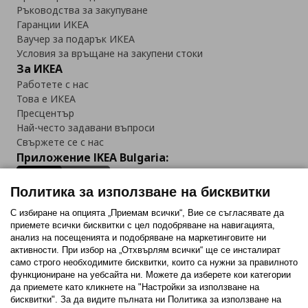
Ръководства за закупуване
Гаранции ИКЕА
Ваучер за подарък ИКЕА
Условия за връщане на закупени стоки
За ИКЕА
Работете с нас
Това е ИКЕА
Пресцентър
Най-често задавани въпроси
Свържете се с нас
Приложение IKEA Bulgaria:
Политика за използване на бисквитки
С избиране на опцията „Приемам всички“, Вие се съгласявате да
приемете всички бисквитки с цел подобряване на навигацията,
Последвайте ни:
анализ на посещенията и подобряване на маркетинговите ни
активности. При избор на „Отхвърлям всички“ ще се инсталират
Facebook
Twitter
Youtube
Pinterest
Instagram
само строго необходимитe бисквитки, които са нужни за правилното
функциониране на уебсайта ни. Можете да изберете кои категории
да приемете като кликнете на "Настройки за използване на
бисквитки". За да видите пълната ни Политика за използване на