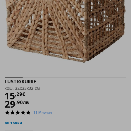
LUSTIGKURRE
кош, 32x33x32 см
Цена
15,29 €
15
,
29
€
29
,
90
лв
4.9
11 Мнения
star
rating
80 точки