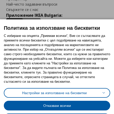
Най-често задавани въпроси
Свържете се с нас
Приложение IKEA Bulgaria:
Политика за използване на бисквитки
С избиране на опцията „Приемам всички“, Вие се съгласявате да
приемете всички бисквитки с цел подобряване на навигацията,
Последвайте ни:
анализ на посещенията и подобряване на маркетинговите ни
активности. При избор на „Отхвърлям всички“ ще се инсталират
Facebook
Twitter
Youtube
Pinterest
Instagram
само строго необходимитe бисквитки, които са нужни за правилното
функциониране на уебсайта ни. Можете да изберете кои категории
да приемете като кликнете на "Настройки за използване на
бисквитки". За да видите пълната ни Политика за използване на
бисквитки, кликнете тук. За правилно функциониране на
бисквитките, опреснете страницата в случай, че оттеглите
съгласието си за използване на бисквитки.
Политика за използване на бисквитки (Cookies)
Избор на настройки за използване на бисквитки
Настройки за използване на бисквитки
Условия за ползване на ikea.bg
Обща политика за личните данни
Политика за защита на личните данни на ikea.bg
Общи условия на програма IKEA Family
Отказвам всички
Политика за защита на лични данни на програма IKEA Family