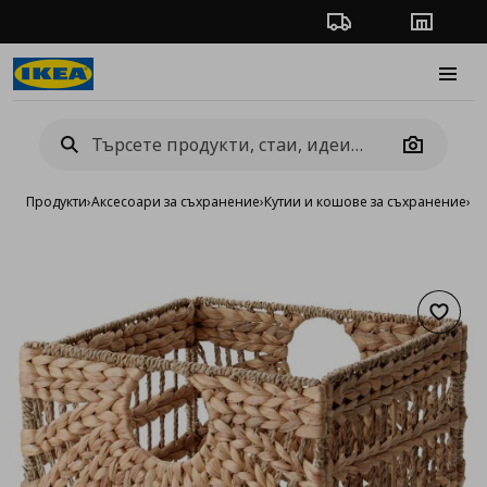
Проследяване на п
Магази
Burge
Camera
Продукти
›
Аксесоари за съхранение
›
Кутии и кошове за съхранение
›
К
Добав