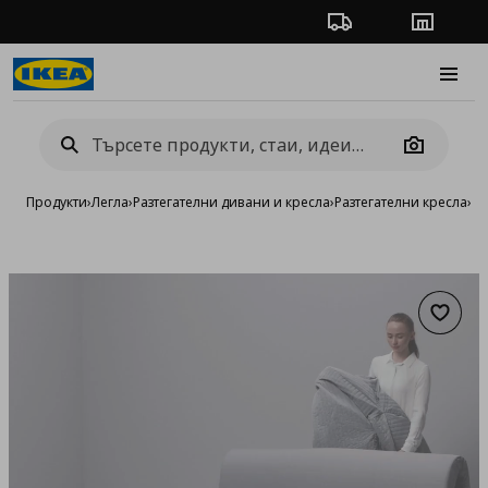
Проследяване на п
Магази
Burge
Camera
Продукти
›
Легла
›
Разтегателни дивани и кресла
›
Разтегателни кресла
›
2-
Добав