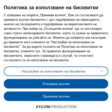
Политика за използване на бисквитки
С избиране на опцията „Приемам всички“, Вие се съгласявате да
приемете всички бисквитки с цел подобряване на навигацията,
Последвайте ни:
анализ на посещенията и подобряване на маркетинговите ни
активности. При избор на „Отхвърлям всички“ ще се инсталират
Facebook
Twitter
Youtube
Pinterest
Instagram
само строго необходимитe бисквитки, които са нужни за правилното
функциониране на уебсайта ни. Можете да изберете кои категории
да приемете като кликнете на "Настройки за използване на
бисквитки". За да видите пълната ни Политика за използване на
бисквитки, кликнете тук. За правилно функциониране на
бисквитките, опреснете страницата в случай, че оттеглите
съгласието си за използване на бисквитки.
Политика за използване на бисквитки (Cookies)
Избор на настройки за използване на бисквитки
Настройки за използване на бисквитки
Условия за ползване на ikea.bg
Обща политика за личните данни
Политика за защита на личните данни на ikea.bg
Общи условия на програма IKEA Family
Отказвам всички
Политика за защита на лични данни на програма IKEA Family
Приемам всички
© Inter-IKEA Systems B.V. 1999 - 2025