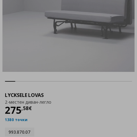
LYCKSELE LOVAS
2-местен диван-легло
Цена
275,58 €
275
,
58
€
1380 точки
993.870.07