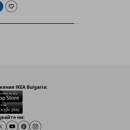
обави в кошницата
Добави към списъка с любими
ение IKEA Bulgaria:
вайте ни:
ook
Twitter
Youtube
Pinterest
Instagram