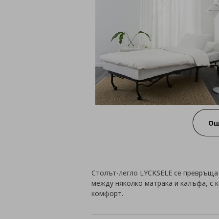
Ощ
Столът-легло LYCKSELE се превръща 
между няколко матрака и калъфа, с 
комфорт.