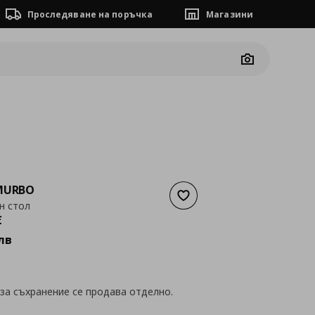
Проследяване на поръчка
Магазини
Camera
 MURBO
Добави към списъка с люб
н стол
а
219,34 €
€
лв
за съхранение се продава отделно.