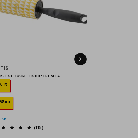
Next
TIS
ка за почистване на мъх
ена
0,81 €
81
€
58
лв
очки
(115)