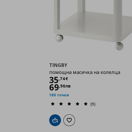
TINGBY
помощна масичка на колелца
Цена
35,74 €
35
,
74
€
69
,
90
лв
180 точки
(9)
Добави в кошницата
Добави към списъка с любими