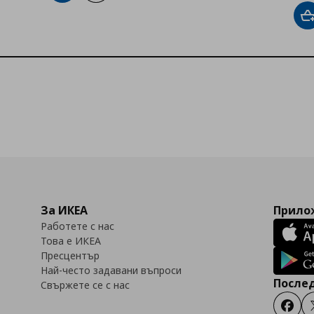
Д
За ИКЕА
Прилож
Работете с нас
Това е ИКЕА
Пресцентър
Най-често задавани въпроси
Послед
Свържете се с нас
Faceb