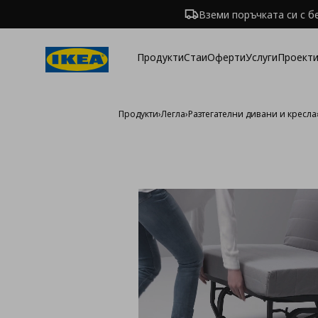
Вземи поръчката си с б
Продукти
Стаи
Оферти
Услуги
Проекти
Продукти
›
Легла
›
Разтегателни дивани и кресла