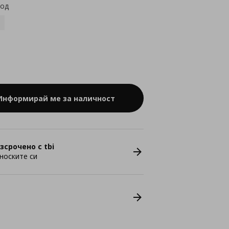
код
Информирай ме за наличност
зсрочено с tbi
носките си