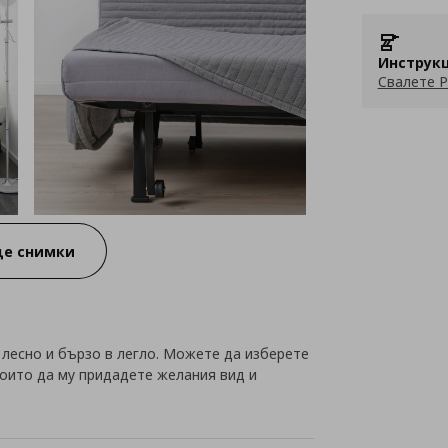
Инструкц
Свалете P
е снимки
лесно и бързо в легло. Можете да изберете
които да му придадете желания вид и