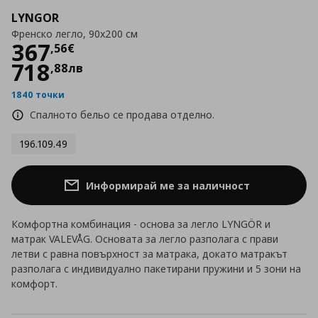
LYNGOR
Френско легло, 90x200 см
Цена
367,56 €
367
,
56
€
718
,
88
лв
1840 точки
Спалното бельо се продава отделно.
196.109.49
Информирай ме за наличност
Комфортна комбинация - основа за легло LYNGÖR и
матрак VALEVÅG. Основата за легло разполага с прави
летви с равна повърхност за матрака, докато матракът
разполага с индивидуално пакетирани пружини и 5 зони на
комфорт.