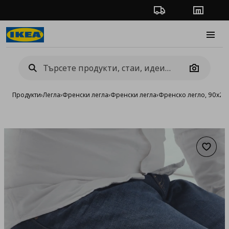
Проследяване на п
Магази
Burge
Camera
Продукти
›
Легла
›
Френски легла
›
Френски легла
›
Френско легло, 90x20
Добав