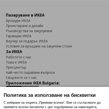
Пазаруване в ИКЕА
Брошури ИКЕА
Проектиране и дизайн
Ръководства за закупуване
Гаранции ИКЕА
Ваучер за подарък ИКЕА
Условия за връщане на закупени стоки
За ИКЕА
Работете с нас
Това е ИКЕА
Пресцентър
Най-често задавани въпроси
Свържете се с нас
Приложение IKEA Bulgaria:
Политика за използване на бисквитки
С избиране на опцията „Приемам всички“, Вие се съгласявате да
приемете всички бисквитки с цел подобряване на навигацията,
Последвайте ни: