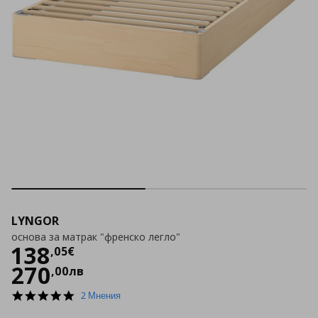
LYNGOR
основа за матрак "френско легло"
Цена
138,05 €
138
,
05
€
270
,
00
лв
5.0
2 Мнения
star