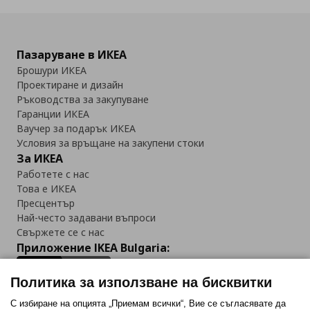
Пазаруване в ИКЕА
Брошури ИКЕА
Проектиране и дизайн
Ръководства за закупуване
Гаранции ИКЕА
Ваучер за подарък ИКЕА
Условия за връщане на закупени стоки
За ИКЕА
Работете с нас
Това е ИКЕА
Пресцентър
Най-често задавани въпроси
Свържете се с нас
Приложение IKEA Bulgaria:
Политика за използване на бисквитки
С избиране на опцията „Приемам всички“, Вие се съгласявате да