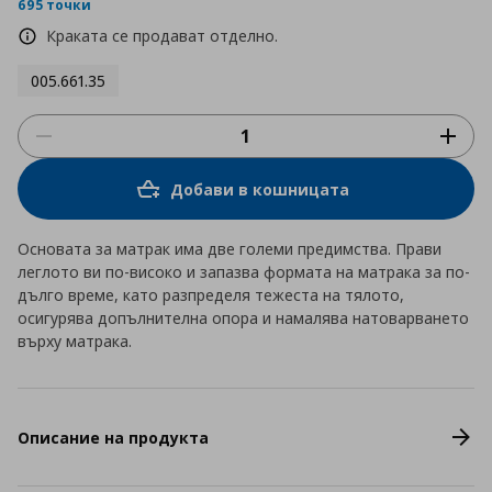
rating
695 точки
Краката се продават отделно.
005.661.35
Добави в кошницата
Основата за матрак има две големи предимства. Прави
леглото ви по-високо и запазва формата на матрака за по-
дълго време, като разпределя тежеста на тялото,
осигурява допълнителна опора и намалява натоварването
върху матрака.
Описание на продукта