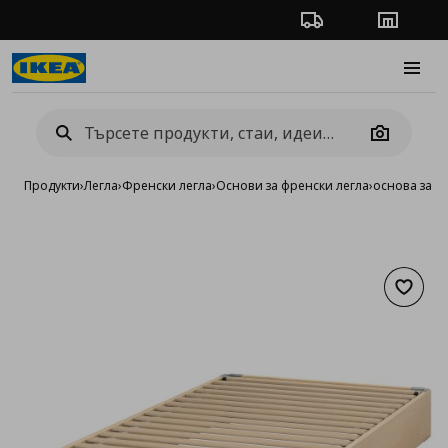
Проследяване на п
Магази
Burge
Camera
Продукти
›
Легла
›
Френски легла
›
Основи за френски легла
›
основа за м
Добав