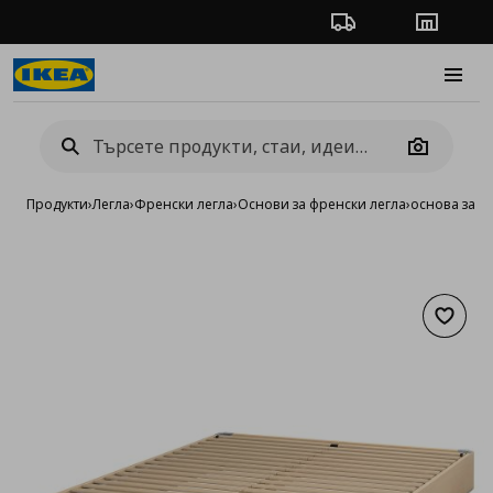
Проследяване на п
Магази
Burge
Camera
Продукти
›
Легла
›
Френски легла
›
Основи за френски легла
›
основа за м
Добав