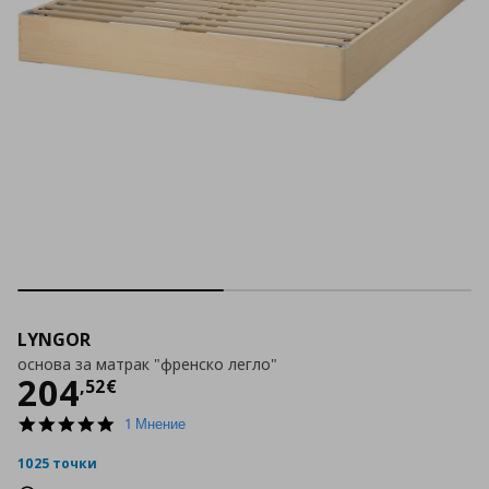
LYNGOR
основа за матрак "френско легло"
Цена
204,52 €
204
,
52
€
5.0
1 Мнение
star
rating
1025 точки