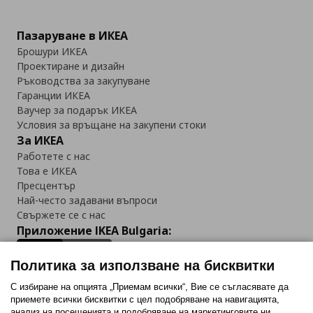
Пазаруване в ИКЕА
Брошури ИКЕА
Проектиране и дизайн
Ръководства за закупуване
Гаранции ИКЕА
Ваучер за подарък ИКЕА
Условия за връщане на закупени стоки
За ИКЕА
Работете с нас
Това е ИКЕА
Пресцентър
Най-често задавани въпроси
Свържете се с нас
Приложение IKEA Bulgaria:
Политика за използване на бисквитки
С избиране на опцията „Приемам всички“, Вие се съгласявате да
приемете всички бисквитки с цел подобряване на навигацията,
Последвайте ни:
анализ на посещенията и подобряване на маркетинговите ни