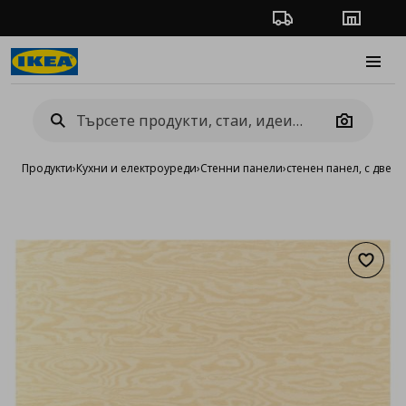
Проследяване на п
Магази
Burge
Camera
Продукти
›
Кухни и електроуреди
›
Стенни панели
›
стенен панел, с две л
Добав