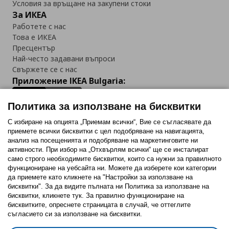
Условия за връщане на закупени стоки
За ИКЕА
Работете с нас
Това е ИКЕА
Пресцентър
Най-често задавани въпроси
Свържете се с нас
Приложение IKEA Bulgaria:
Политика за използване на бисквитки
С избиране на опцията „Приемам всички“, Вие се съгласявате да
приемете всички бисквитки с цел подобряване на навигацията,
Последвайте ни:
анализ на посещенията и подобряване на маркетинговите ни
активности. При избор на „Отхвърлям всички“ ще се инсталират
Facebook
Twitter
Youtube
Pinterest
Instagram
само строго необходимитe бисквитки, които са нужни за правилното
функциониране на уебсайта ни. Можете да изберете кои категории
да приемете като кликнете на "Настройки за използване на
бисквитки". За да видите пълната ни Политика за използване на
бисквитки, кликнете тук. За правилно функциониране на
бисквитките, опреснете страницата в случай, че оттеглите
съгласието си за използване на бисквитки.
Политика за използване на бисквитки (Cookies)
Избор на настройки за използване на бисквитки