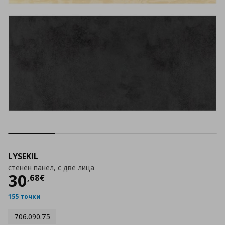
LYSEKIL
стенен панел, с две лица
Цена
30,68 €
30
,
68
€
155 точки
706.090.75