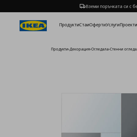
Вземи поръчката си с б
Продукти
Стаи
Оферти
Услуги
Проекти
Продукти
›
Декорация
›
Огледала
›
Стенни огледа