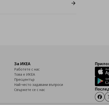
За ИКЕА
Прилож
Работете с нас
Това е ИКЕА
Пресцентър
Най-често задавани въпроси
Послед
Свържете се с нас
Faceb