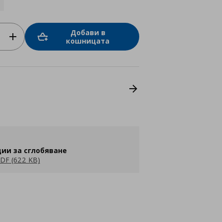
Добави в
кошницата
ии за сглобяване
DF (622 KB)