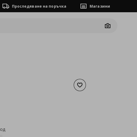
Проследяване на поръчка
Магазини
Camera
Добави към списъка с люб
а
15,29 €
код