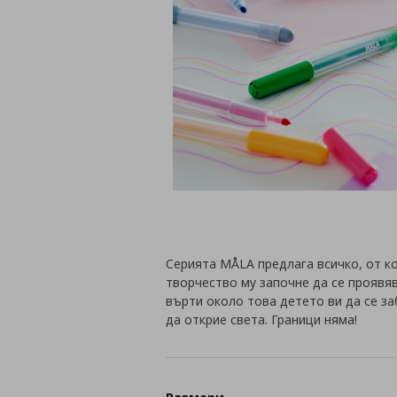
Серията MÅLA предлага всичко, от к
творчество му започне да се проявяв
върти около това детето ви да се з
да открие света. Граници няма!