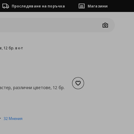
Проследяване на поръчка
Магазини
Camera
 12 бр. в к-т
Добави към списъка с люб
стер, различни цветове, 12 бр.
а
3,06 €
4.9
32 Мнения
star
rating