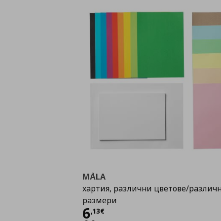
MÅLA
хартия, различни цветове/различ
размери
Цена
6,13 €
6
,
13
€