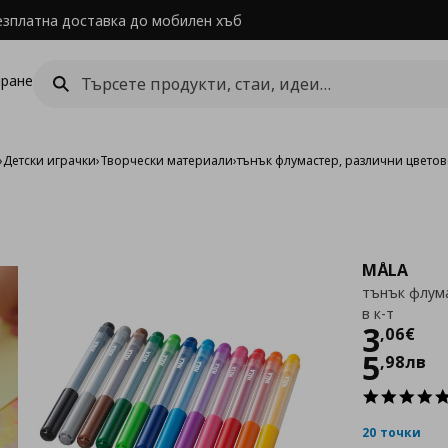
езплатна доставка до мобилен хъб
ране
›
Детски играчки
›
Творчески материали
›
тънък флумастер, различни цветове,
MÅLA
тънък флума
в к-т
Цен
3
,
06
€
5
,
98
лв
20 точки