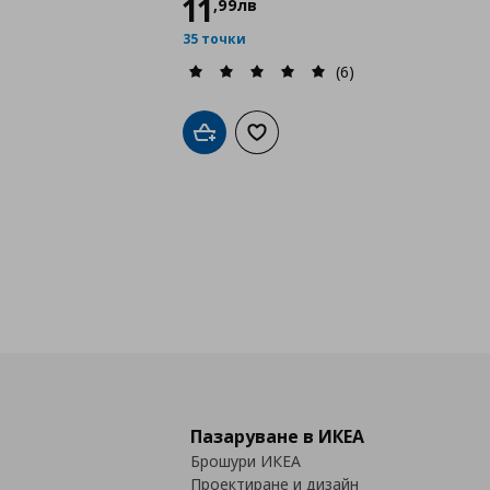
11
,
99
лв
35 точки
(6)
Добави в кошницата
Добави към списъка с любими
Пазаруване в ИКЕА
Брошури ИКЕА
Проектиране и дизайн