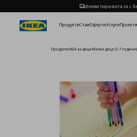
Вземи поръчката си с б
Продукти
Стаи
Оферти
Услуги
Проекти
Продукти
›
IKEA за деца
›
Малки деца (3-7 години)