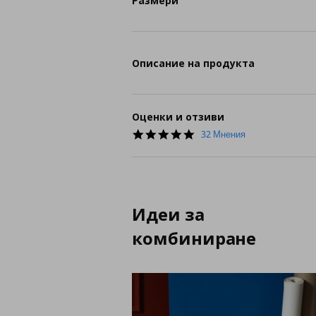
Размери
Описание на продукта
Оценки и отзиви
4.9
32 Мнения
star
rating
Идеи за
комбиниране