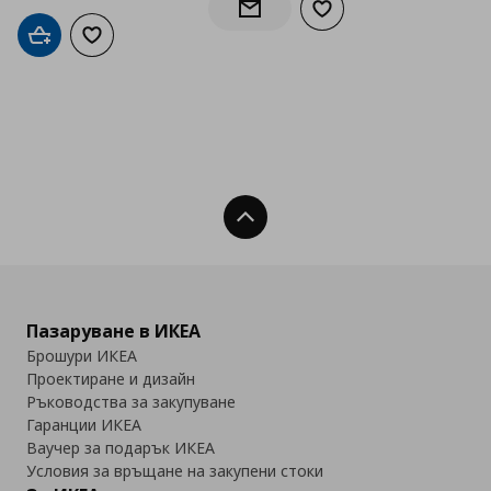
Добави към списъка с
Информирай ме за наличност
Добави в кошницата
Добави към списъка с любими
Нагоре
Пазаруване в ИКЕА
Брошури ИКЕА
Проектиране и дизайн
Ръководства за закупуване
Гаранции ИКЕА
Ваучер за подарък ИКЕА
Условия за връщане на закупени стоки