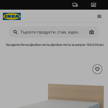
Проследяване на п
Магази
Burge
Camera
Продукти
›
Легла
›
Двойни легла
›
Двойни легла за матрак 160x200см
›
лег
Добав