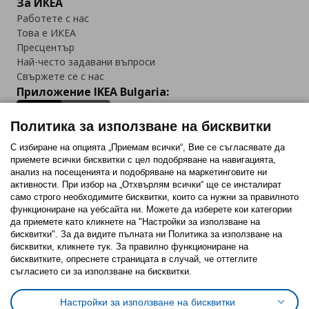
За ИКЕА
Работете с нас
Това е ИКЕА
Пресцентър
Най-често задавани въпроси
Свържете се с нас
Приложение IKEA Bulgaria:
Политика за използване на бисквитки
С избиране на опцията „Приемам всички“, Вие се съгласявате да
приемете всички бисквитки с цел подобряване на навигацията,
Последвайте ни:
анализ на посещенията и подобряване на маркетинговите ни
активности. При избор на „Отхвърлям всички“ ще се инсталират
Facebook
Twitter
Youtube
Pinterest
Instagram
само строго необходимитe бисквитки, които са нужни за правилното
функциониране на уебсайта ни. Можете да изберете кои категории
да приемете като кликнете на "Настройки за използване на
бисквитки". За да видите пълната ни Политика за използване на
бисквитки, кликнете тук. За правилно функциониране на
бисквитките, опреснете страницата в случай, че оттеглите
съгласието си за използване на бисквитки.
Политика за използване на бисквитки (Cookies)
Избор на настройки за използване на бисквитки
Настройки за използване на бисквитки
Условия за ползване на ikea.bg
Обща политика за личните данни