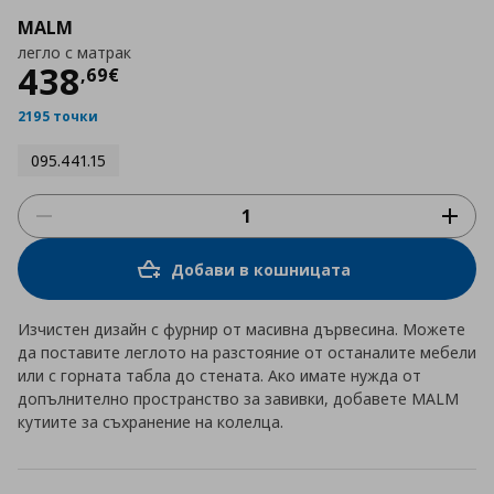
MALM
легло с матрак
Цена
438,69 €
438
,
69
€
2195 точки
095.441.15
Добави в кошницата
Изчистен дизайн с фурнир от масивна дървесина. Можете
да поставите леглото на разстояние от останалите мебели
или с горната табла до стената. Ако имате нужда от
допълнително пространство за завивки, добавете MALM
кутиите за съхранение на колелца.