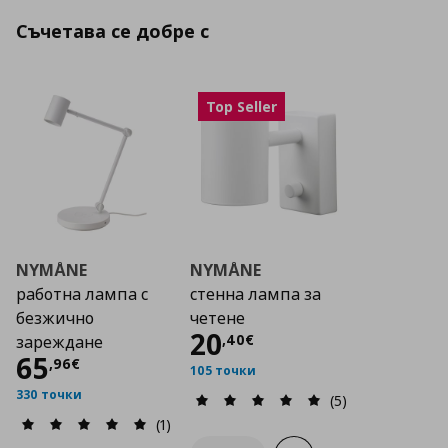
Съчетава се добре с
Top Seller
NYMÅNE
NYMÅNE
работна лампа с
стенна лампа за
безжично
четене
Цена
20,40 €
20
,
40
€
зареждане
Цена
65,96 €
65
,
96
€
105 точки
330 точки
(5)
(1)