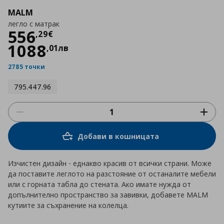
MALM
легло с матрак
Цена
556,29 €
556
,
29
€
1088
,
01
лв
2785 точки
795.447.96
Добави в кошницата
Изчистен дизайн - еднакво красив от всички страни. Може
да поставите леглото на разстояние от останалите мебели
или с горната табла до стената. Ако имате нужда от
допълнително пространство за завивки, добавете MALM
кутиите за съхранение на колелца.