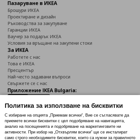
Пазаруване в ИКЕА
Брошури ИКЕА
Проектиране и дизайн
Ръководства за закупуване
Гаранции ИКЕА
Ваучер за подарък ИКЕА
Условия за връщане на закупени стоки
За ИКЕА
Работете с нас
Това е ИКЕА
Пресцентър
Най-често задавани въпроси
Свържете се с нас
Приложение IKEA Bulgaria:
Политика за използване на бисквитки
С избиране на опцията „Приемам всички“, Вие се съгласявате да
приемете всички бисквитки с цел подобряване на навигацията,
Последвайте ни:
анализ на посещенията и подобряване на маркетинговите ни
активности. При избор на „Отхвърлям всички“ ще се инсталират
Facebook
Twitter
Youtube
Pinterest
Instagram
само строго необходимитe бисквитки, които са нужни за правилното