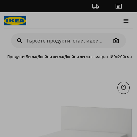
Проследяване на п
Магази
Burge
Camera
Продукти
›
Легла
›
Двойни легла
›
Двойни легла за матрак 180x200см
›
лег
Добав