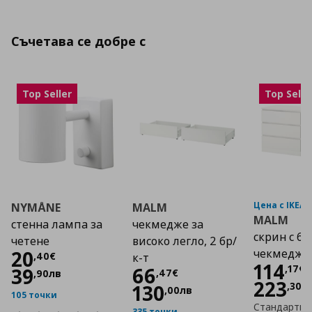
Съчетава се добре с
Top Seller
Top Selle
Цена с IKEA 
NYMÅNE
MALM
MALM
стенна лампа за
чекмедже за
скрин с 6
четене
високо легло, 2 бр/
Цена
20,40 €
20
чекмедже
,
40
€
к-т
Цена
114
,
17
€
Цена
66,47 €
66
39
,
47
€
,
90
лв
223
,
30
л
130
,
00
лв
105 точки
Стандартна
335 точки