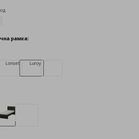
код
чна рамка:
Lonset
Luroy