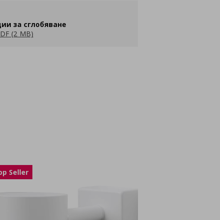
ии за сглобяване
DF (2 MB)
op Seller
Top Seller