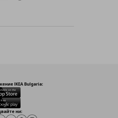
Доб
Информирай 
ение IKEA Bulgaria:
вайте ни: