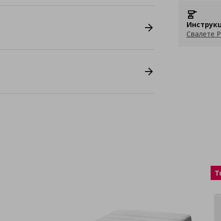
Инструкц
Свалете P
T