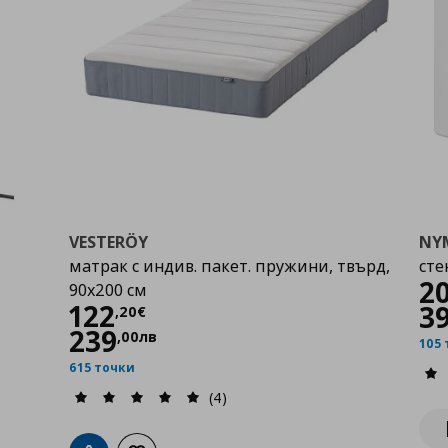
VESTERÖY
NY
матрак с индив. пакет. пружини, твърд,
сте
Ц
2
90x200 см
Цена
122,20 €
122
3
,
20
€
239
,
00
лв
105
615 точки
(4)