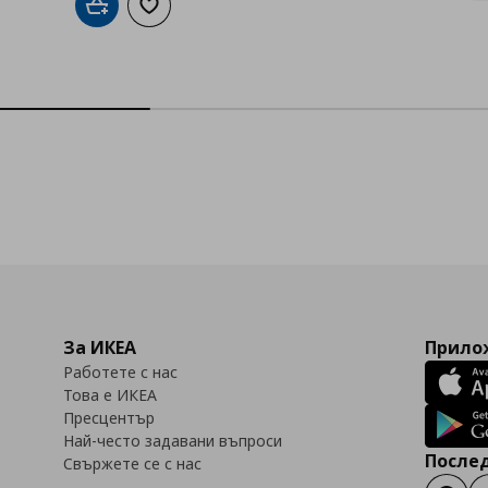
Добави в кошницата
Добави към списъка с любими
За ИКЕА
Прилож
Работете с нас
Това е ИКЕА
Пресцентър
Най-често задавани въпроси
Послед
Свържете се с нас