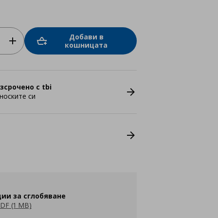
Добави в
кошницата
зсрочено с tbi
носките си
ии за сглобяване
DF (1 MB)