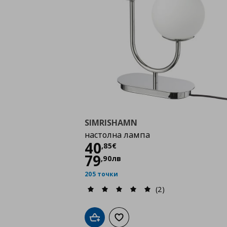
SIMRISHAMN
настолна лампа
Цена
40,85 €
40
,
85
€
79
,
90
лв
205 точки
(2)
Добави в кошницата
Добави към списъка с любими