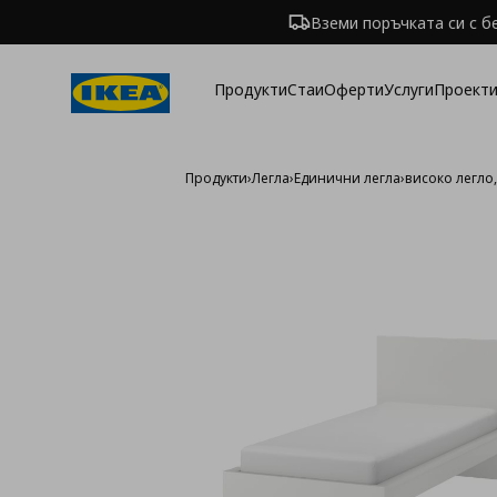
Вземи поръчката си с б
Продукти
Стаи
Оферти
Услуги
Проекти
Продукти
›
Легла
›
Единични легла
›
високо легло