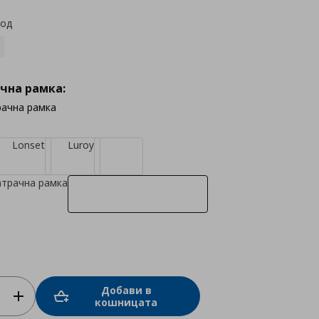
код
чна рамка:
рачна рамка
Lonset
Luroy
атрачна рамка
Добави в
кошницата