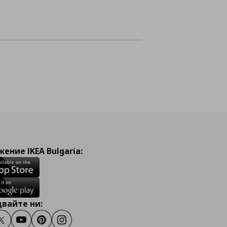
Доб
Информирай 
ение IKEA Bulgaria:
вайте ни:
ook
Twitter
Youtube
Pinterest
Instagram