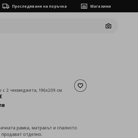
Проследяване на поръчка
Магазини
Camera
Добави към списъка с люб
о с 2 чекмеджета, 196x209 см
а
280,70 €
€
лв
ачната рамка, матракът и спалното
е продават отделно.