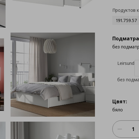
Продуктов 
191.759.57
Подматра
без подмат
Leirsund
без подм
Цвят:
бяло