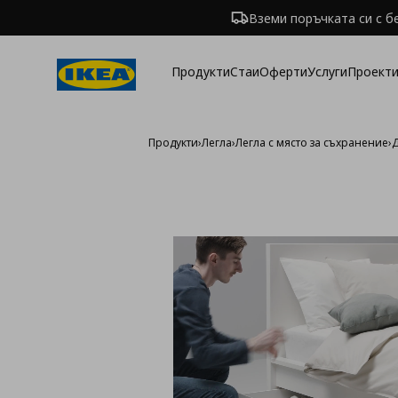
Вземи поръчката си с б
Продукти
Стаи
Оферти
Услуги
Проекти
Продукти
›
Легла
›
Легла с място за съхранение
›