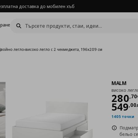
езплатна доставка до мобилен хъб
ране
Двойно легло
›
високо легло с 2 чекмеджета, 196x209 см
MALM
високо легл
Цен
280
,
70
549
,
00
1405 точки
Подматр
бельо с