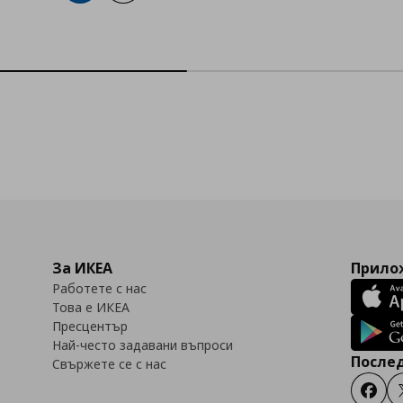
За ИКЕА
Прилож
Работете с нас
Това е ИКЕА
Пресцентър
Най-често задавани въпроси
Послед
Свържете се с нас
Faceb