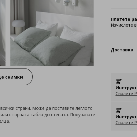
Платете ра
Изчислете в
Доставка
е снимки
Инструкц
Свалете P
 всички страни. Може да поставите леглото
или с горната табла до стената. Получавате
Инструкц
елца.
Свалете P