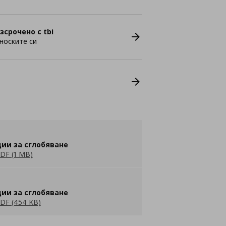
зсрочено с tbi
носките си
ии за сглобяване
DF (1 MB)
ии за сглобяване
DF (454 KB)