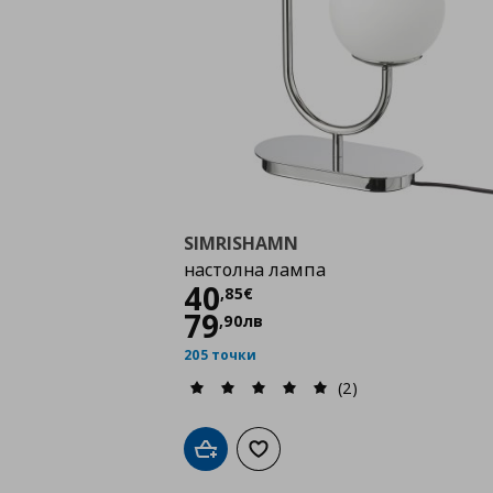
SIMRISHAMN
настолна лампа
Цена
40,85 €
40
,
85
€
79
,
90
лв
205 точки
(2)
Добави в кошницата
Добави към списъка с любими