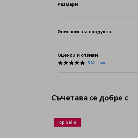
Размери
Описание на продукта
Оценки и отзиви
5.0
8 Мнения
star
rating
Съчетава се добре с
Top Seller