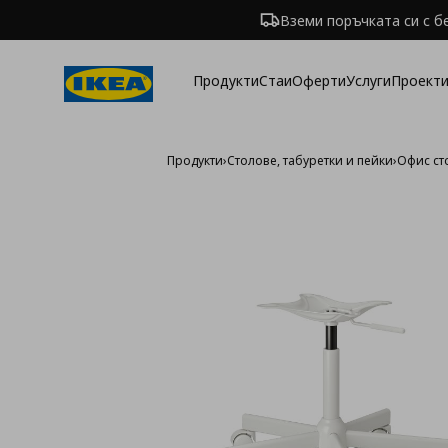
Вземи поръчката си с б
Продукти
Стаи
Оферти
Услуги
Проекти
Продукти
›
Столове, табуретки и пейки
›
Офис ст