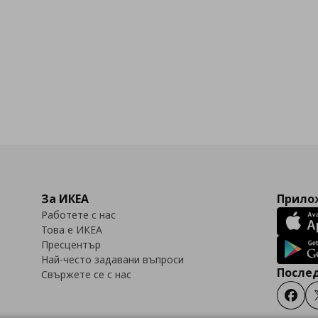
За ИКЕА
Прилож
Работете с нас
Това е ИКЕА
Пресцентър
Най-често задавани въпроси
Послед
Свържете се с нас
Faceb