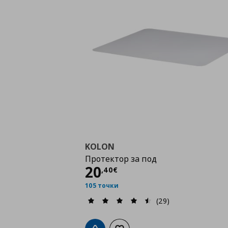
KOLON
Протектор за под
Цена
20,40 €
20
,
40
€
105 точки
(29)