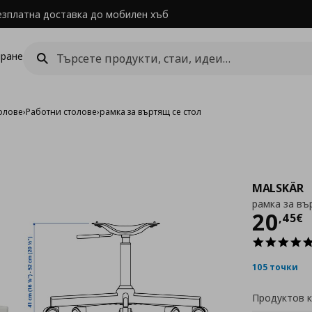
езплатна доставка до мобилен хъб
ране
олове
›
Работни столове
›
рамка за въртящ се стол
MALSKÄR
рамка за въ
Цен
20
,
45
€
105 точки
Продуктов 