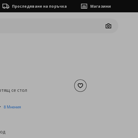
Проследяване на поръчка
Магазини
Camera
Добави към списъка с люб
ртящ се стол
а
20,45 €
5.0
8 Мнения
star
rating
код