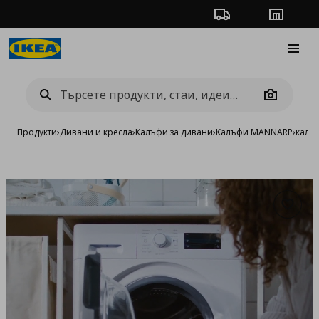
Проследяване на п
Магази
Burge
Camera
Продукти
›
Дивани и кресла
›
Калъфи за дивани
›
Калъфи MANNARP
›
калъф
Добав