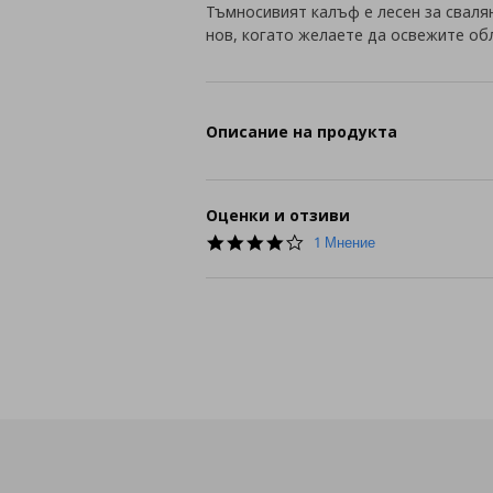
Тъмносивият калъф е лесен за свалян
нов, когато желаете да освежите обл
Описание на продукта
Оценки и отзиви
4.0
1 Мнение
star
rating