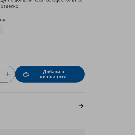
 отделно.
код
Добави в
кошницата