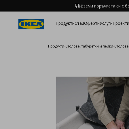
Вземи поръчката си с б
Продукти
Стаи
Оферти
Услуги
Проекти
Продукти
›
Столове, табуретки и пейки
›
Столове