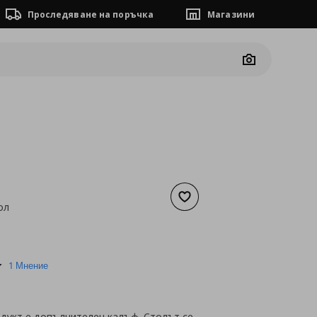
Проследяване на поръчка
Магазини
Camera
Добави към списъка с люб
ол
а
19,94 €
4.0
1 Мнение
star
rating
одукт е допълнителен калъф. Столът се