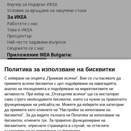
Ваучер за подарък ИКЕА
Условия за връщане на закупени стоки
За ИКЕА
Работете с нас
Това е ИКЕА
Пресцентър
Най-често задавани въпроси
Свържете се с нас
Приложение IKEA Bulgaria:
Политика за използване на бисквитки
С избиране на опцията „Приемам всички“, Вие се съгласявате да
приемете всички бисквитки с цел подобряване на навигацията,
Последвайте ни:
анализ на посещенията и подобряване на маркетинговите ни
активности. При избор на „Отхвърлям всички“ ще се инсталират
Facebook
Twitter
Youtube
Pinterest
Instagram
само строго необходимитe бисквитки, които са нужни за правилното
функциониране на уебсайта ни. Можете да изберете кои категории
да приемете като кликнете на "Настройки за използване на
бисквитки". За да видите пълната ни Политика за използване на
бисквитки, кликнете тук. За правилно функциониране на
бисквитките, опреснете страницата в случай, че оттеглите
съгласието си за използване на бисквитки.