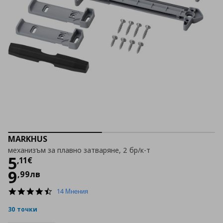
MARKHUS
механизъм за плавно затваряне, 2 бр/к-т
Цена
5,11 €
5
,
11
€
9
,
99
лв
4.3
14 Мнения
star
rating
30 точки