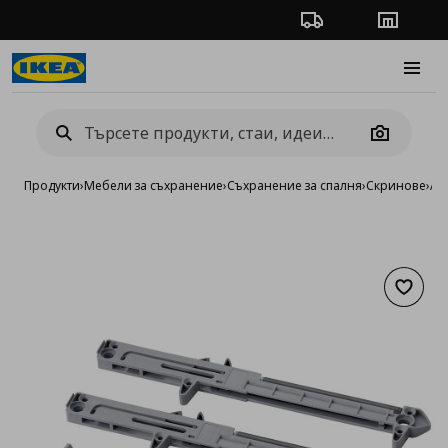
Проследяване на п
Магази
Burge
Camera
Продукти
›
Мебели за съхранение
›
Съхранение за спалня
›
Скринове
›
Ак
Добав