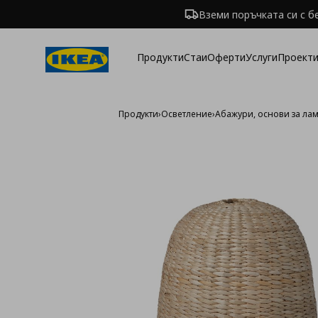
Вземи поръчката си с б
Продукти
Стаи
Оферти
Услуги
Проекти
Продукти
›
Осветление
›
Абажури, основи за ла