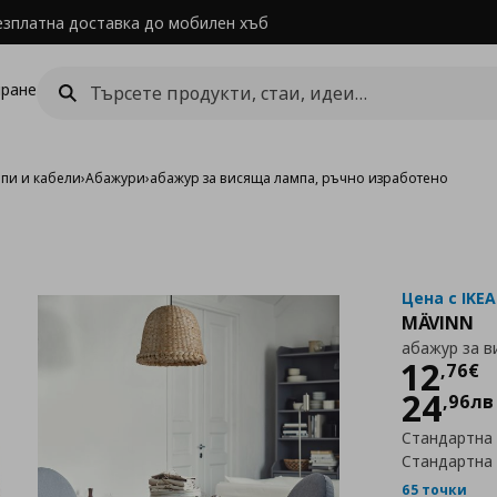
езплатна доставка до мобилен хъб
ране
мпи и кабели
›
Абажури
›
абажур за висяща лампа, ръчно изработено
Цена с IKEA
MÄVINN
абажур за в
Цен
12
,
76
€
24
,
96
лв
Стандартна
Стандартна
65 точки