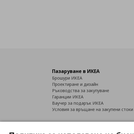
Пазаруване в ИКЕА
Брошури ИКЕА
Проектиране и дизайн
Ръководства за закупуване
Гаранции ИКЕА
Ваучер за подарък ИКЕА
Условия за връщане на закупени стоки