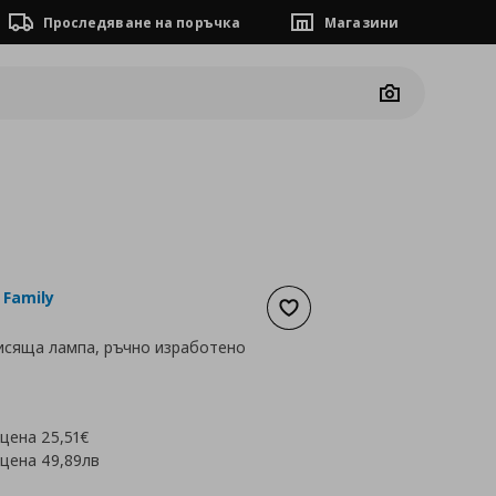
Проследяване на поръчка
Магазини
Camera
 Family
Добави към списъка с люб
исяща лампа, ръчно изработено
а
12,76 €
 цена
25,51€
 цена
49,89лв