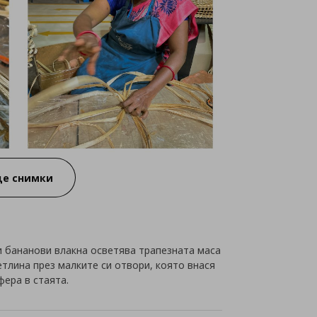
е снимки
 бананови влакна осветява трапезната маса
тлина през малките си отвори, която внася
фера в стаята.