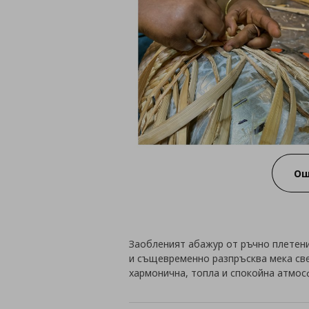
Ощ
Заобленият абажур от ръчно плетени
и същевременно разпръсква мека све
хармонична, топла и спокойна атмос