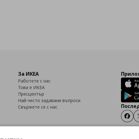
За ИКЕА
Прилож
Работете с нас
Това е ИКЕА
Пресцентър
Най-често задавани въпроси
Послед
Свържете се с нас
Faceb