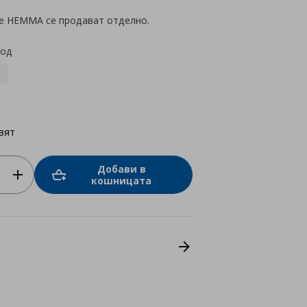
е HEMMA се продават отделно.
код
вят
Добави в
кошницата