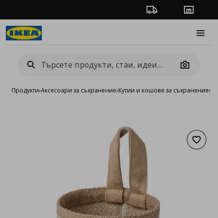
Проследяване на п
Магази
Burge
Camera
Продукти
›
Аксесоари за съхранение
›
Кутии и кошове за съхранение
›
К
Добав