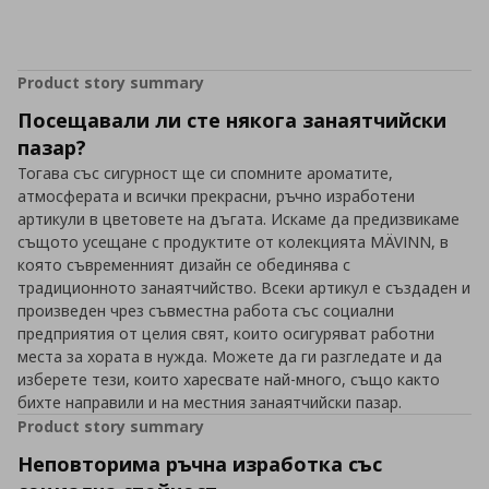
Product story summary
Посещавали ли сте някога занаятчийски
пазар?
Тогава със сигурност ще си спомните ароматите,
атмосферата и всички прекрасни, ръчно изработени
артикули в цветовете на дъгата. Искаме да предизвикаме
същото усещане с продуктите от колекцията MÄVINN, в
която съвременният дизайн се обединява с
традиционното занаятчийство. Всеки артикул е създаден и
произведен чрез съвместна работа със социални
предприятия от целия свят, които осигуряват работни
места за хората в нужда. Можете да ги разгледате и да
изберете тези, които харесвате най-много, също както
бихте направили и на местния занаятчийски пазар.
Product story summary
Неповторима ръчна изработка със