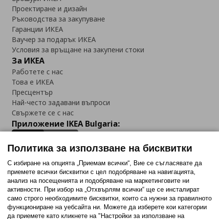
Проектиране и дизайн
Ръководства за закупуване
Гаранции ИКЕА
Ваучер за подарък ИКЕА
Условия за връщане на закупени стоки
За ИКЕА
Работете с нас
Това е ИКЕА
Пресцентър
Най-често задавани въпроси
Свържете се с нас
Приложение IKEA Bulgaria:
Политика за използване на бисквитки
С избиране на опцията „Приемам всички“, Вие се съгласявате да
приемете всички бисквитки с цел подобряване на навигацията,
Последвайте ни:
анализ на посещенията и подобряване на маркетинговите ни
активности. При избор на „Отхвърлям всички“ ще се инсталират
Facebook
Twitter
Youtube
Pinterest
Instagram
само строго необходимитe бисквитки, които са нужни за правилното
функциониране на уебсайта ни. Можете да изберете кои категории
да приемете като кликнете на "Настройки за използване на