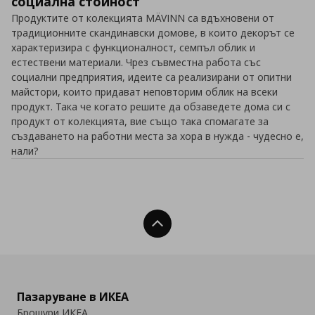
социална стойност
Продуктите от колекцията MÄVINN са вдъхновени от
традиционните скандинавски домове, в които декорът се
характеризира с функционалност, семпъл облик и
естествени материали. Чрез съвместна работа със
социални предприятия, идеите са реализирани от опитни
майстори, които придават неповторим облик на всеки
продукт. Така че когато решите да обзаведете дома си с
продукт от колекцията, вие също така спомагате за
създаването на работни места за хора в нужда - чудесно е,
нали?
Нагоре
Пазаруване в ИКЕА
Брошури ИКЕА