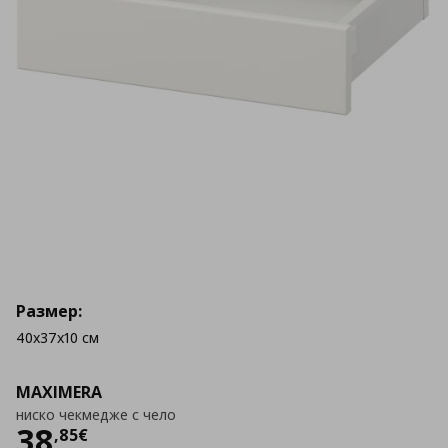
Размер:
40x37x10 см
MAXIMERA
ниско чекмедже с чело
Цена
38,85 €
38
,
85
€