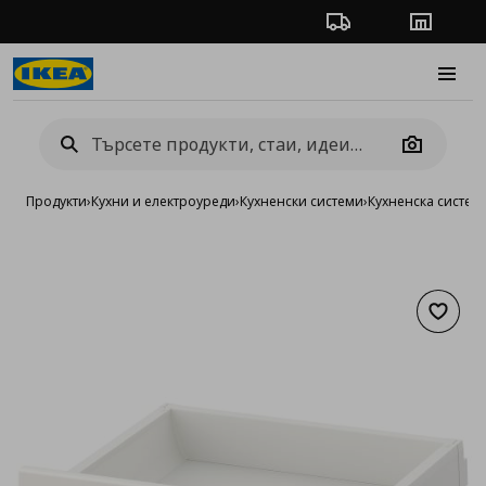
Проследяване на п
Магази
Burge
Camera
Продукти
›
Кухни и електроуреди
›
Кухненски системи
›
Кухненска систе
Добав