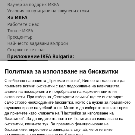
Ваучер за подарък ИКЕА
Условия за връщане на закупени стоки
За ИКЕА
Работете с нас
Това е ИКЕА
Пресцентър
Най-често задавани въпроси
Свържете се с нас
Приложение IKEA Bulgaria:
Политика за използване на бисквитки
С избиране на опцията „Приемам всички“, Вие се съгласявате да
приемете всички бисквитки с цел подобряване на навигацията,
Последвайте ни:
анализ на посещенията и подобряване на маркетинговите ни
активности. При избор на „Отхвърлям всички“ ще се инсталират
Facebook
Twitter
Youtube
Pinterest
Instagram
само строго необходимитe бисквитки, които са нужни за правилното
функциониране на уебсайта ни. Можете да изберете кои категории
да приемете като кликнете на "Настройки за използване на
бисквитки". За да видите пълната ни Политика за използване на
бисквитки, кликнете тук. За правилно функциониране на
бисквитките, опреснете страницата в случай, че оттеглите
съгласието си за използване на бисквитки.